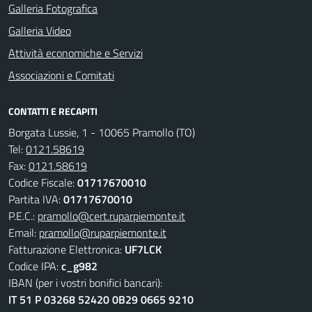
Galleria Fotografica
Galleria Video
Attività economiche e Servizi
Associazioni e Comitati
CONTATTI E RECAPITI
Borgata Lussie, 1 - 10065 Pramollo (TO)
Tel:
0121.58619
Fax:
0121.58619
Codice Fiscale:
01717670010
Partita IVA:
01717670010
P.E.C.:
pramollo@cert.ruparpiemonte.it
Email:
pramollo@ruparpiemonte.it
Fatturazione Elettronica:
UF7LCK
Codice IPA:
c_g982
IBAN (per i vostri bonifici bancari):
IT 51 P 03268 52420 0B29 0665 9210