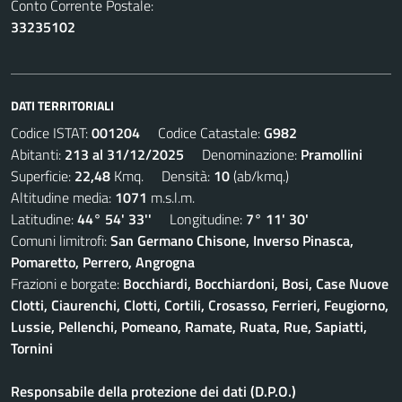
Conto Corrente Postale:
33235102
DATI TERRITORIALI
Codice ISTAT:
001204
Codice Catastale:
G982
Abitanti:
213 al 31/12/2025
Denominazione:
Pramollini
Superficie:
22,48
Kmq. Densità:
10
(ab/kmq.)
Altitudine media:
1071
m.s.l.m.
Latitudine:
44° 54' 33''
Longitudine:
7° 11' 30'
Comuni limitrofi:
San Germano Chisone, Inverso Pinasca,
Pomaretto, Perrero, Angrogna
Frazioni e borgate:
Bocchiardi, Bocchiardoni, Bosi, Case Nuove
Clotti, Ciaurenchi, Clotti, Cortili, Crosasso, Ferrieri, Feugiorno,
Lussie, Pellenchi, Pomeano, Ramate, Ruata, Rue, Sapiatti,
Tornini
Responsabile della protezione dei dati (D.P.O.)