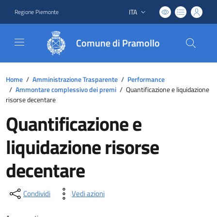
ITA
Regione Piemonte
Lingua attiva:
Comune di Pramollo
Home
/
Amministrazione Trasparente
/
Performance
/
Ammontare complessivo dei premi
/
Quantificazione e liquidazione
risorse decentare
Quantificazione e
liquidazione risorse
decentare
Condividi
Vedi azioni