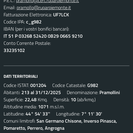
P.E.C.:
pramollo@cert.ruparpiemonte.it
Email:
pramollo@ruparpiemonte.it
Fatturazione Elettronica:
UF7LCK
Codice IPA:
c_g982
IBAN (per i vostri bonifici bancari):
IT 51 P 03268 52420 0B29 0665 9210
Conto Corrente Postale:
33235102
DATI TERRITORIALI
Codice ISTAT:
001204
Codice Catastale:
G982
Abitanti:
213 al 31/12/2025
Denominazione:
Pramollini
Superficie:
22,48
Kmq. Densità:
10
(ab/kmq.)
Altitudine media:
1071
m.s.l.m.
Latitudine:
44° 54' 33''
Longitudine:
7° 11' 30'
Comuni limitrofi:
San Germano Chisone, Inverso Pinasca,
Pomaretto, Perrero, Angrogna