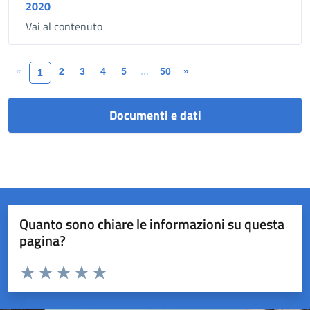
2020
Vai al contenuto
«
2
3
4
5
...
50
»
1
Documenti e dati
Quanto sono chiare le informazioni su questa
pagina?
Valuta da 1 a 5 stelle la pagina
Valuta 1 stelle su 5
Valuta 2 stelle su 5
Valuta 3 stelle su 5
Valuta 4 stelle su 5
Valuta 5 stelle su 5