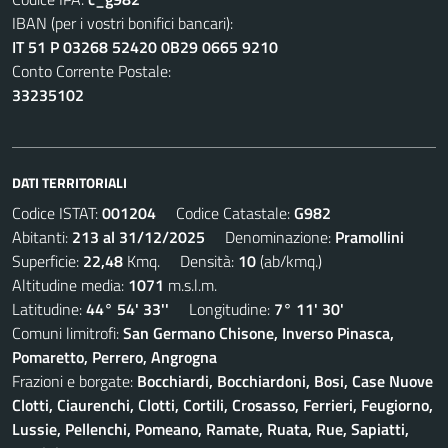
IBAN (per i vostri bonifici bancari):
IT 51 P 03268 52420 0B29 0665 9210
Conto Corrente Postale:
33235102
DATI TERRITORIALI
Codice ISTAT:
001204
Codice Catastale:
G982
Abitanti:
213 al 31/12/2025
Denominazione:
Pramollini
Superficie:
22,48
Kmq. Densità:
10
(ab/kmq.)
Altitudine media:
1071
m.s.l.m.
Latitudine:
44° 54' 33''
Longitudine:
7° 11' 30'
Comuni limitrofi:
San Germano Chisone, Inverso Pinasca,
Pomaretto, Perrero, Angrogna
Frazioni e borgate:
Bocchiardi, Bocchiardoni, Bosi, Case Nuove
Clotti, Ciaurenchi, Clotti, Cortili, Crosasso, Ferrieri, Feugiorno,
Lussie, Pellenchi, Pomeano, Ramate, Ruata, Rue, Sapiatti,