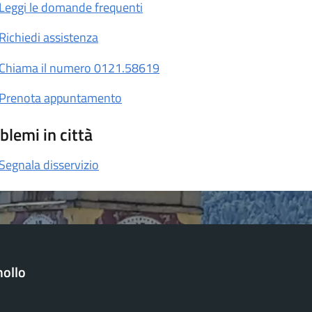
Leggi le domande frequenti
Richiedi assistenza
Chiama il numero 0121.58619
Prenota appuntamento
blemi in città
Segnala disservizio
ollo