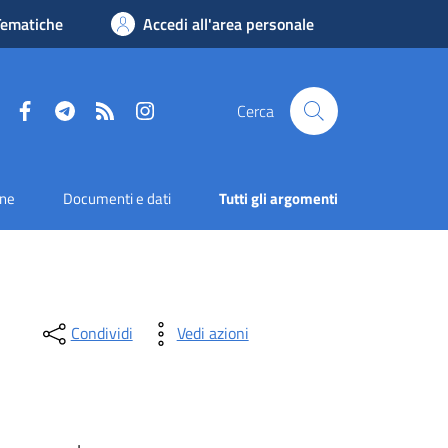
Tematiche
Accedi all'area personale
Facebook
Telegram
RSS
Instagram
Cerca
one
Documenti e dati
Tutti gli argomenti
Condividi
Vedi azioni