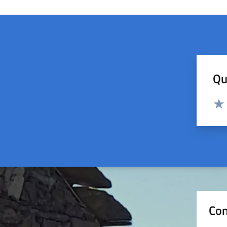
Qu
Valut
Valu
Con