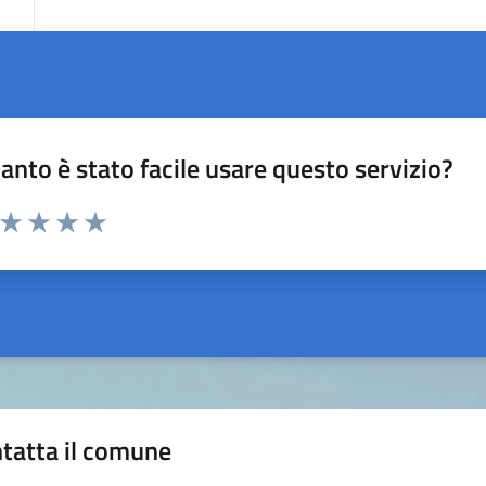
anto è stato facile usare questo servizio?
a da 1 a 5 stelle la pagina
ta 1 stelle su 5
Valuta 2 stelle su 5
Valuta 3 stelle su 5
Valuta 4 stelle su 5
Valuta 5 stelle su 5
tatta il comune