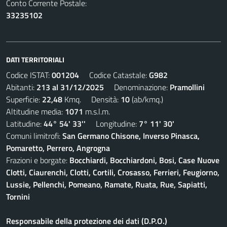
Conto Corrente Postale:
33235102
DATI TERRITORIALI
Codice ISTAT:
001204
Codice Catastale:
G982
Abitanti:
213 al 31/12/2025
Denominazione:
Pramollini
Superficie:
22,48
Kmq. Densità:
10
(ab/kmq.)
Altitudine media:
1071
m.s.l.m.
Latitudine:
44° 54' 33''
Longitudine:
7° 11' 30'
Comuni limitrofi:
San Germano Chisone, Inverso Pinasca,
Pomaretto, Perrero, Angrogna
Frazioni e borgate:
Bocchiardi, Bocchiardoni, Bosi, Case Nuove
Clotti, Ciaurenchi, Clotti, Cortili, Crosasso, Ferrieri, Feugiorno,
Lussie, Pellenchi, Pomeano, Ramate, Ruata, Rue, Sapiatti,
Tornini
Responsabile della protezione dei dati (D.P.O.)