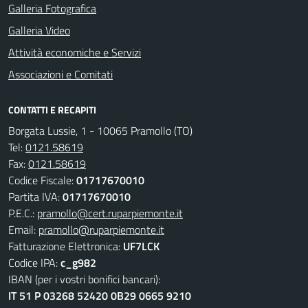
Galleria Fotografica
Galleria Video
Attività economiche e Servizi
Associazioni e Comitati
CONTATTI E RECAPITI
Borgata Lussie, 1 - 10065 Pramollo (TO)
Tel:
0121.58619
Fax:
0121.58619
Codice Fiscale:
01717670010
Partita IVA:
01717670010
P.E.C.:
pramollo@cert.ruparpiemonte.it
Email:
pramollo@ruparpiemonte.it
Fatturazione Elettronica:
UF7LCK
Codice IPA:
c_g982
IBAN (per i vostri bonifici bancari):
IT 51 P 03268 52420 0B29 0665 9210