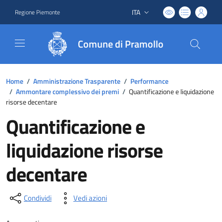
ITA
Regione Piemonte
Lingua attiva:
Comune di Pramollo
Home
/
Amministrazione Trasparente
/
Performance
/
Ammontare complessivo dei premi
/
Quantificazione e liquidazione
risorse decentare
Quantificazione e
liquidazione risorse
decentare
Condividi
Vedi azioni