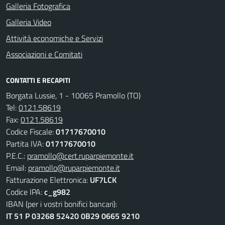
Galleria Fotografica
Galleria Video
Attività economiche e Servizi
Associazioni e Comitati
CONTATTI E RECAPITI
Borgata Lussie, 1 - 10065 Pramollo (TO)
Tel:
0121.58619
Fax:
0121.58619
Codice Fiscale:
01717670010
Partita IVA:
01717670010
P.E.C.:
pramollo@cert.ruparpiemonte.it
Email:
pramollo@ruparpiemonte.it
Fatturazione Elettronica:
UF7LCK
Codice IPA:
c_g982
IBAN (per i vostri bonifici bancari):
IT 51 P 03268 52420 0B29 0665 9210