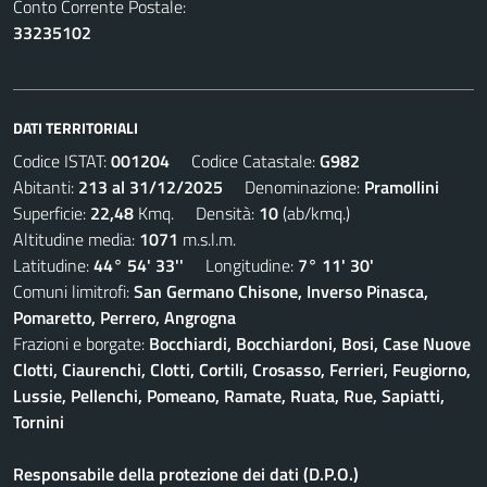
Conto Corrente Postale:
33235102
DATI TERRITORIALI
Codice ISTAT:
001204
Codice Catastale:
G982
Abitanti:
213 al 31/12/2025
Denominazione:
Pramollini
Superficie:
22,48
Kmq. Densità:
10
(ab/kmq.)
Altitudine media:
1071
m.s.l.m.
Latitudine:
44° 54' 33''
Longitudine:
7° 11' 30'
Comuni limitrofi:
San Germano Chisone, Inverso Pinasca,
Pomaretto, Perrero, Angrogna
Frazioni e borgate:
Bocchiardi, Bocchiardoni, Bosi, Case Nuove
Clotti, Ciaurenchi, Clotti, Cortili, Crosasso, Ferrieri, Feugiorno,
Lussie, Pellenchi, Pomeano, Ramate, Ruata, Rue, Sapiatti,
Tornini
Responsabile della protezione dei dati (D.P.O.)