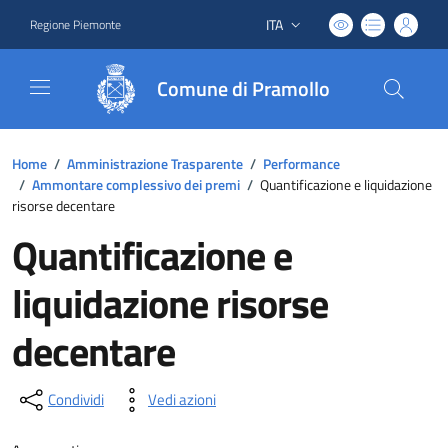
ITA
Regione Piemonte
Lingua attiva:
Comune di Pramollo
Home
/
Amministrazione Trasparente
/
Performance
/
Ammontare complessivo dei premi
/
Quantificazione e liquidazione
risorse decentare
Quantificazione e
liquidazione risorse
decentare
Condividi
Vedi azioni