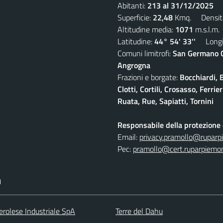
Abitanti:
213 al 31/12/2025
De
Superficie:
22,48
Kmq. Densit
Altitudine media:
1071
m.s.l.m.
Latitudine:
44° 54' 33''
Longit
Comuni limitrofi:
San Germano Ch
Angrogna
Frazioni e borgate:
Bocchiardi, 
Clotti, Cortili, Crosasso, Ferr
Ruata, Rue, Sapiatti, Tornini
Responsabile della protezione d
Email:
privacy.pramollo@ruparp
Pec:
pramollo@cert.ruparpiemon
I
erolese Industriale SpA
Terre del Dahu