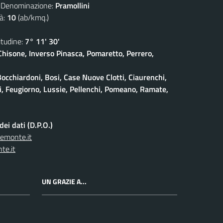
nominazione:
Pramollini
à:
10
(ab/kmq.)
udine:
7° 11' 30'
isone, Inverso Pinasca, Pomaretto, Perrero,
Bocchiardoni, Bosi, Case Nuove Clotti, Ciaurenchi,
ieri, Feugiorno, Lussie, Pellenchi, Pomeano, Ramate,
ei dati (D.P.O.)
iemonte.it
te.it
UN GRAZIE A...