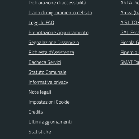
Dichiarazione di accessibilità
ARPA Pi
Piano di miglioramento del sito
Arriva (tr
Leggi le FAQ
A.S.L.TO3
Prenotazione Appuntamento
GAL Escar
Segnalazione Disservizio
Piccola G
Richiesta d'Assistenza
Pinerolo e
Bacheca Servizi
SMAT Tor
Statuto Comunale
Informativa privacy
Note legali
Impostazioni Cookie
Credits
Ultimi aggiornamenti
Statistiche