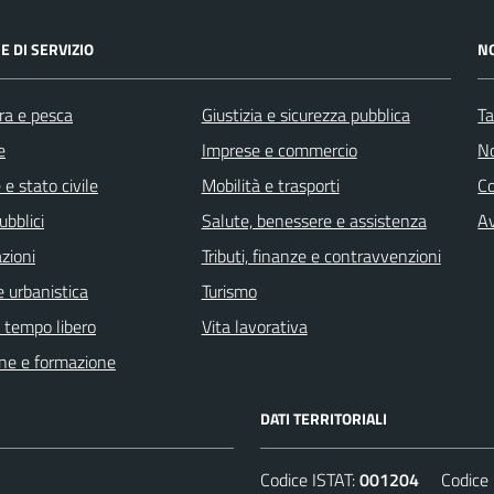
E DI SERVIZIO
N
ra e pesca
Giustizia e sicurezza pubblica
Ta
e
Imprese e commercio
No
e stato civile
Mobilità e trasporti
C
ubblici
Salute, benessere e assistenza
Av
zioni
Tributi, finanze e contravvenzioni
 urbanistica
Turismo
e tempo libero
Vita lavorativa
ne e formazione
DATI TERRITORIALI
Codice ISTAT:
001204
Codice C