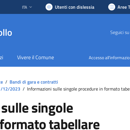
Utenti con dislessia
Aree 
ITA
Lingua attiva:
llo
Seguici su
zi
Vivere il Comune
Accesso all'informazi
te
/
Bandi di gara e contratti
 31/12/2023
/
Informazioni sulle singole procedure in formato tabe
sulle singole
 formato tabellare