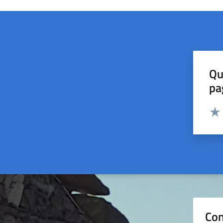
Qu
pa
Valut
Valu
Con