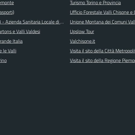
emonte
Turismo Torino e Provincia
asporti)
Ufficio Forestale Valli Chisone 
 - Azienda Sanitaria Locale di Collegno e Pinerolo
Unione Montana dei Comuni Val
tons e Valli Valdesi
Upslow Tour
rande Italia
Valchisone.it
 le Valli
Visita il sito della Città Metropol
ino
Visita il sito della Regione Piem