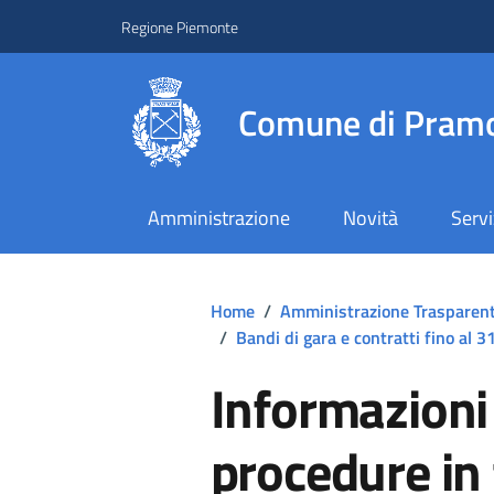
Regione Piemonte
Comune di Pramo
Amministrazione
Novità
Servi
Home
/
Amministrazione Trasparen
/
Bandi di gara e contratti fino al
Informazioni 
procedure in