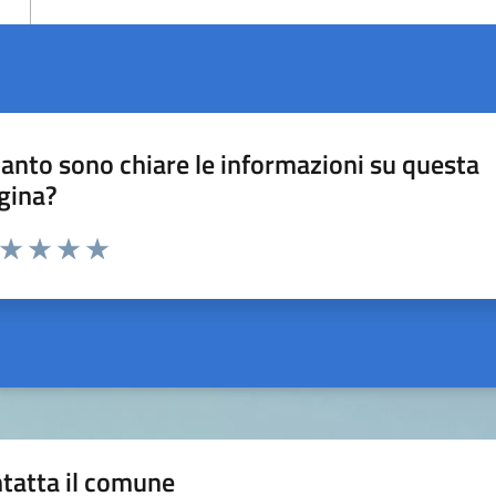
anto sono chiare le informazioni su questa
gina?
a da 1 a 5 stelle la pagina
ta 1 stelle su 5
Valuta 2 stelle su 5
Valuta 3 stelle su 5
Valuta 4 stelle su 5
Valuta 5 stelle su 5
tatta il comune