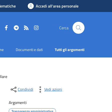
Tematiche
Accedi all'area personale
Facebook
Telegram
RSS
Instagram
Cerca
one
Documenti e dati
Tutti gli argomenti
llare
Condividi
Vedi azioni
Argomenti
Trasparenza amministrativa