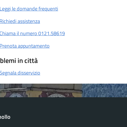
Leggi le domande frequenti
Richiedi assistenza
Chiama il numero 0121.58619
Prenota appuntamento
blemi in città
Segnala disservizio
ollo