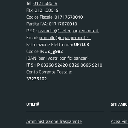
Tel:
0121.58619
Fax:
0121.58619
Codice Fiscale:
01717670010
Partita IVA:
01717670010
P.E.C.:
pramollo@cert.ruparpiemonte.it
Email:
pramollo@ruparpiemonte.it
Fatturazione Elettronica:
UF7LCK
Codice IPA:
c_g982
IBAN (per i vostri bonifici bancari):
IT 51 P 03268 52420 0B29 0665 9210
Conto Corrente Postale:
33235102
UTILITÀ
SITI AMIC
Amministrazione Trasparente
Acea Pin