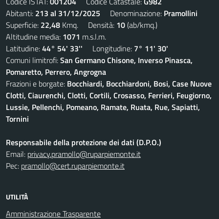
Codice ISTAT:
001204
Codice Catastale:
G982
Abitanti:
213 al 31/12/2025
Denominazione:
Pramollini
Superficie:
22,48
Kmq. Densità:
10
(ab/kmq.)
Altitudine media:
1071
m.s.l.m.
Latitudine:
44° 54' 33''
Longitudine:
7° 11' 30'
Comuni limitrofi:
San Germano Chisone, Inverso Pinasca,
Pomaretto, Perrero, Angrogna
Frazioni e borgate:
Bocchiardi, Bocchiardoni, Bosi, Case Nuove
Clotti, Ciaurenchi, Clotti, Cortili, Crosasso, Ferrieri, Feugiorno,
Lussie, Pellenchi, Pomeano, Ramate, Ruata, Rue, Sapiatti,
Tornini
Responsabile della protezione dei dati (D.P.O.)
Email:
privacy.pramollo@ruparpiemonte.it
Pec:
pramollo@cert.ruparpiemonte.it
UTILITÀ
Amministrazione Trasparente