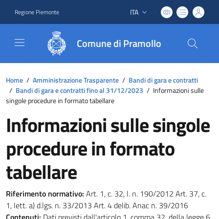
ITA
Regione Piemonte
Lingua attiva:
Comune di Pramollo
Home
/
Amministrazione Trasparente
/
Bandi di gara e contratti
/
Bandi di gara e contratti fino al 31/12/2023
/
Informazioni sulle
singole procedure in formato tabellare
Informazioni sulle singole
procedure in formato
tabellare
Riferimento normativo:
Art. 1, c. 32, l. n. 190/2012 Art. 37, c.
1, lett. a) d.lgs. n. 33/2013 Art. 4 delib. Anac n. 39/2016
Contenuti:
Dati previsti dall'articolo 1, comma 32, della legge 6