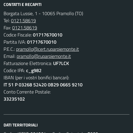
CONTATTI E RECAPITI
Borgata Lussie, 1 - 10065 Pramollo (TO)
Tel:
0121.58619
Fax:
0121.58619
Codice Fiscale:
01717670010
Partita IVA:
01717670010
P.E.C.:
pramollo@cert.ruparpiemonte.it
Email:
pramollo@ruparpiemonte.it
Fatturazione Elettronica:
UF7LCK
Codice IPA:
c_g982
IBAN (per i vostri bonifici bancari):
IT 51 P 03268 52420 0B29 0665 9210
Conto Corrente Postale:
33235102
DATI TERRITORIALI