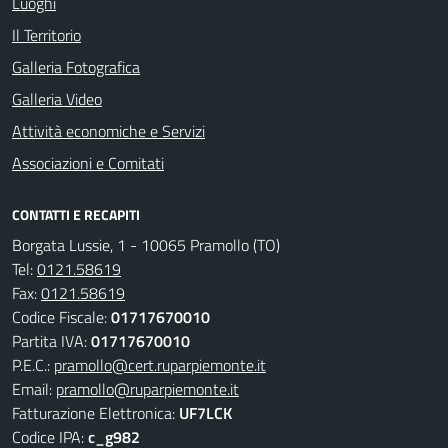
Luoghi
Il Territorio
Galleria Fotografica
Galleria Video
Attività economiche e Servizi
Associazioni e Comitati
CONTATTI E RECAPITI
Borgata Lussie, 1 - 10065 Pramollo (TO)
Tel:
0121.58619
Fax:
0121.58619
Codice Fiscale:
01717670010
Partita IVA:
01717670010
P.E.C.:
pramollo@cert.ruparpiemonte.it
Email:
pramollo@ruparpiemonte.it
Fatturazione Elettronica:
UF7LCK
Codice IPA:
c_g982