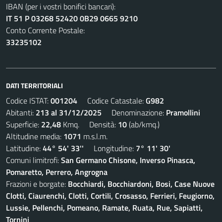
IBAN (per i vostri bonifici bancari):
IT 51 P 03268 52420 0B29 0665 9210
Conto Corrente Postale:
33235102
DATI TERRITORIALI
Codice ISTAT:
001204
Codice Catastale:
G982
Abitanti:
213 al 31/12/2025
Denominazione:
Pramollini
Superficie:
22,48
Kmq. Densità:
10
(ab/kmq.)
Altitudine media:
1071
m.s.l.m.
Latitudine:
44° 54' 33''
Longitudine:
7° 11' 30'
Comuni limitrofi:
San Germano Chisone, Inverso Pinasca,
Pomaretto, Perrero, Angrogna
Frazioni e borgate:
Bocchiardi, Bocchiardoni, Bosi, Case Nuove
Clotti, Ciaurenchi, Clotti, Cortili, Crosasso, Ferrieri, Feugiorno,
Lussie, Pellenchi, Pomeano, Ramate, Ruata, Rue, Sapiatti,
Tornini