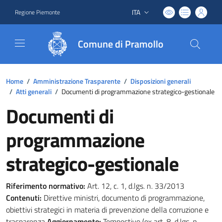
ITA
Regione Piemonte
Lingua attiva:
Comune di Pramollo
Home
/
Amministrazione Trasparente
/
Disposizioni generali
/
Atti generali
/
Documenti di programmazione strategico-gestionale
Documenti di
programmazione
strategico-gestionale
Riferimento normativo:
Art. 12, c. 1, d.lgs. n. 33/2013
Contenuti:
Direttive ministri, documento di programmazione,
obiettivi strategici in materia di prevenzione della corruzione e
trasparenza
Aggiornamento:
Tempestivo (ex art. 8, d.lgs. n.