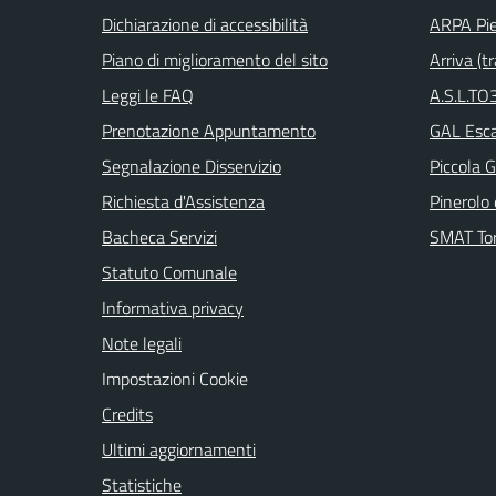
Dichiarazione di accessibilità
ARPA Pi
Piano di miglioramento del sito
Arriva (tr
Leggi le FAQ
A.S.L.TO3
Prenotazione Appuntamento
GAL Escar
Segnalazione Disservizio
Piccola G
Richiesta d'Assistenza
Pinerolo e
Bacheca Servizi
SMAT Tor
Statuto Comunale
Informativa privacy
Note legali
Impostazioni Cookie
Credits
Ultimi aggiornamenti
Statistiche