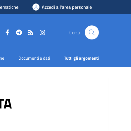
Tematiche
Accedi all'area personale
Facebook
Telegram
RSS
Instagram
Cerca
one
Documenti e dati
Tutti gli argomenti
TA