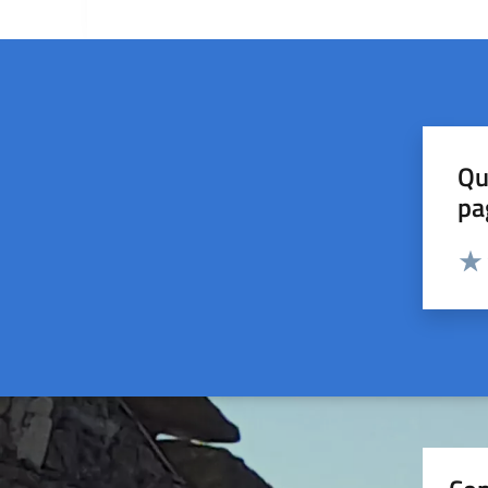
Qu
pa
Valut
Valu