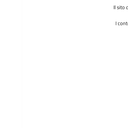
Il sit
I con