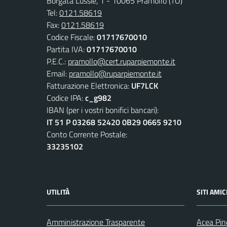
Borgata Lussie, 1 - 10065 Pramollo (TO)
Tel:
0121.58619
Fax:
0121.58619
Codice Fiscale:
01717670010
Partita IVA:
01717670010
P.E.C.:
pramollo@cert.ruparpiemonte.it
Email:
pramollo@ruparpiemonte.it
Fatturazione Elettronica:
UF7LCK
Codice IPA:
c_g982
IBAN (per i vostri bonifici bancari):
IT 51 P 03268 52420 0B29 0665 9210
Conto Corrente Postale:
33235102
UTILITÀ
SITI AMIC
Amministrazione Trasparente
Acea Pin