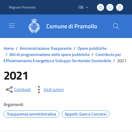
ITA
Regione Piemonte
Lingua attiva:
Comune di Pramollo
Home
/
Amministrazione Trasparente
/
Opere pubbliche
/
Atti di programmazione delle opere pubbliche
/
Contributo per
Efficientamento Energetico e Sviluppo Territoriale Sostenibile
/
2021
2021
Condividi
Vedi azioni
Argomenti
Trasparenza amministrativa
Appalti, Gare e Concorsi