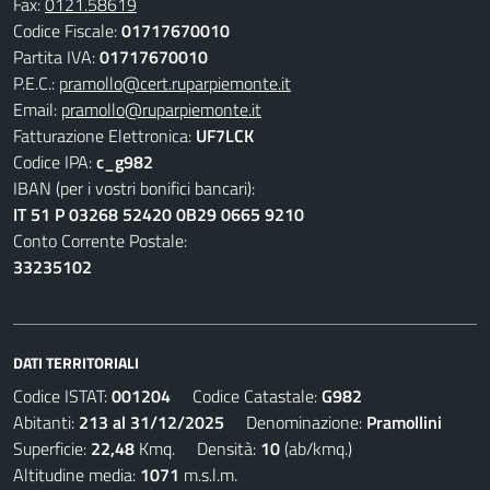
Fax:
0121.58619
Codice Fiscale:
01717670010
Partita IVA:
01717670010
P.E.C.:
pramollo@cert.ruparpiemonte.it
Email:
pramollo@ruparpiemonte.it
Fatturazione Elettronica:
UF7LCK
Codice IPA:
c_g982
IBAN (per i vostri bonifici bancari):
IT 51 P 03268 52420 0B29 0665 9210
Conto Corrente Postale:
33235102
DATI TERRITORIALI
Codice ISTAT:
001204
Codice Catastale:
G982
Abitanti:
213 al 31/12/2025
Denominazione:
Pramollini
Superficie:
22,48
Kmq. Densità:
10
(ab/kmq.)
Altitudine media:
1071
m.s.l.m.