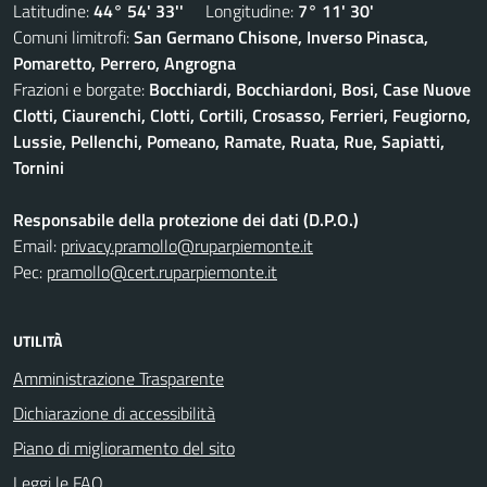
Latitudine:
44° 54' 33''
Longitudine:
7° 11' 30'
Comuni limitrofi:
San Germano Chisone, Inverso Pinasca,
Pomaretto, Perrero, Angrogna
Frazioni e borgate:
Bocchiardi, Bocchiardoni, Bosi, Case Nuove
Clotti, Ciaurenchi, Clotti, Cortili, Crosasso, Ferrieri, Feugiorno,
Lussie, Pellenchi, Pomeano, Ramate, Ruata, Rue, Sapiatti,
Tornini
Responsabile della protezione dei dati (D.P.O.)
Email:
privacy.pramollo@ruparpiemonte.it
Pec:
pramollo@cert.ruparpiemonte.it
UTILITÀ
Amministrazione Trasparente
Dichiarazione di accessibilità
Piano di miglioramento del sito
Leggi le FAQ