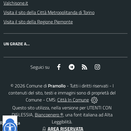
Valchisone.it
Visita il sito della Città Metropolitanda di Torino
Visita il sito della Regione Piemonte
UN GRAZIE A...
Facebook
Telegram
RSS
Instagram
Seguici su
©
2026
Comune di
Pramollo
- Tutti i diritti riservati - I
contenuti del sito, testi e immagini sono di proprietà del
Comune - CMS:
Città In Comune
Questo sito utilizza, nella versione per UTENTI CON
DISLESSIA,
Biancoenero ®
, una font italiana ad Alta
Leggibilità.
Reimposta
AREA RISERVATA
tutto