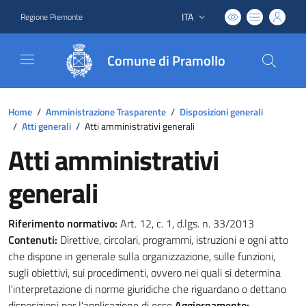
ITA
Regione Piemonte
Lingua attiva:
Comune di Pramollo
Home
/
Amministrazione Trasparente
/
Disposizioni generali
/
Atti generali
/
Atti amministrativi generali
Atti amministrativi
generali
Riferimento normativo:
Art. 12, c. 1, d.lgs. n. 33/2013
Contenuti:
Direttive, circolari, programmi, istruzioni e ogni atto
che dispone in generale sulla organizzazione, sulle funzioni,
sugli obiettivi, sui procedimenti, ovvero nei quali si determina
l'interpretazione di norme giuridiche che riguardano o dettano
disposizioni per l'applicazione di esse
Aggiornamento: