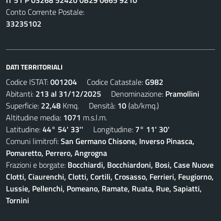
IT 51 P 03268 52420 0B29 0665 9210
Conto Corrente Postale:
33235102
DATI TERRITORIALI
Codice ISTAT:
001204
Codice Catastale:
G982
Abitanti:
213 al 31/12/2025
Denominazione:
Pramollini
Superficie:
22,48
Kmq. Densità:
10
(ab/kmq.)
Altitudine media:
1071
m.s.l.m.
Latitudine:
44° 54' 33''
Longitudine:
7° 11' 30'
Comuni limitrofi:
San Germano Chisone, Inverso Pinasca,
Pomaretto, Perrero, Angrogna
Frazioni e borgate:
Bocchiardi, Bocchiardoni, Bosi, Case Nuove
Clotti, Ciaurenchi, Clotti, Cortili, Crosasso, Ferrieri, Feugiorno,
Lussie, Pellenchi, Pomeano, Ramate, Ruata, Rue, Sapiatti,
Tornini