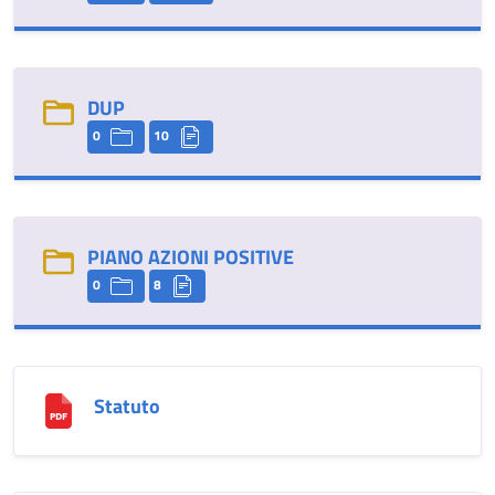
DUP
0
10
PIANO AZIONI POSITIVE
0
8
Statuto