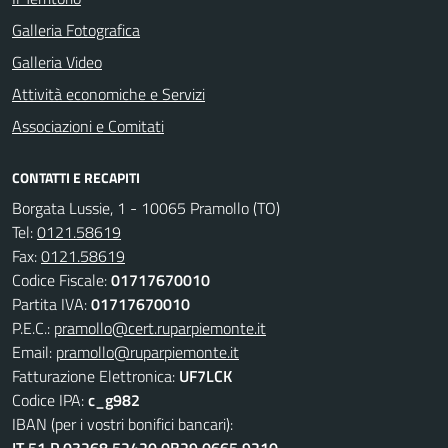
Galleria Fotografica
Galleria Video
Attività economiche e Servizi
Associazioni e Comitati
CONTATTI E RECAPITI
Borgata Lussie, 1 - 10065 Pramollo (TO)
Tel:
0121.58619
Fax:
0121.58619
Codice Fiscale:
01717670010
Partita IVA:
01717670010
P.E.C.:
pramollo@cert.ruparpiemonte.it
Email:
pramollo@ruparpiemonte.it
Fatturazione Elettronica:
UF7LCK
Codice IPA:
c_g982
IBAN (per i vostri bonifici bancari):