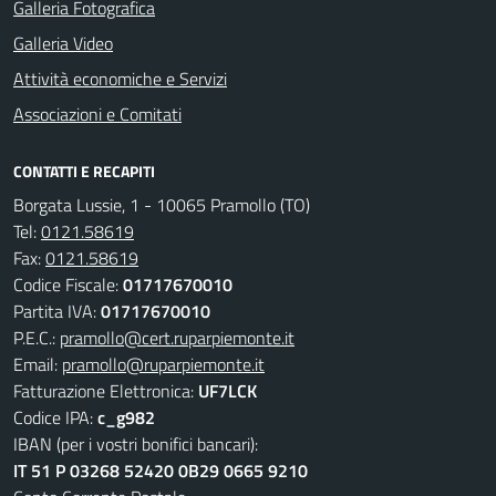
Galleria Fotografica
Galleria Video
Attività economiche e Servizi
Associazioni e Comitati
CONTATTI E RECAPITI
Borgata Lussie, 1 - 10065 Pramollo (TO)
Tel:
0121.58619
Fax:
0121.58619
Codice Fiscale:
01717670010
Partita IVA:
01717670010
P.E.C.:
pramollo@cert.ruparpiemonte.it
Email:
pramollo@ruparpiemonte.it
Fatturazione Elettronica:
UF7LCK
Codice IPA:
c_g982
IBAN (per i vostri bonifici bancari):
IT 51 P 03268 52420 0B29 0665 9210