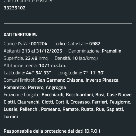
Conto Corrente Postale:
33235102
DATI TERRITORIALI
Codice ISTAT:
001204
Codice Catastale:
G982
Abitanti:
213 al 31/12/2025
Denominazione:
Pramollini
Superficie:
22,48
Kmq. Densità:
10
(ab/kmq.)
Altitudine media:
1071
m.s.l.m.
Latitudine:
44° 54' 33''
Longitudine:
7° 11' 30'
Comuni limitrofi:
San Germano Chisone, Inverso Pinasca,
Pomaretto, Perrero, Angrogna
Frazioni e borgate:
Bocchiardi, Bocchiardoni, Bosi, Case Nuove
Clotti, Ciaurenchi, Clotti, Cortili, Crosasso, Ferrieri, Feugiorno,
Lussie, Pellenchi, Pomeano, Ramate, Ruata, Rue, Sapiatti,
Tornini
Responsabile della protezione dei dati (D.P.O.)