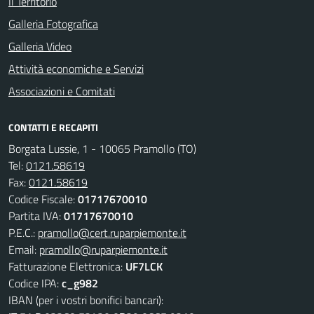
Il Territorio
Galleria Fotografica
Galleria Video
Attività economiche e Servizi
Associazioni e Comitati
CONTATTI E RECAPITI
Borgata Lussie, 1 - 10065 Pramollo (TO)
Tel:
0121.58619
Fax:
0121.58619
Codice Fiscale:
01717670010
Partita IVA:
01717670010
P.E.C.:
pramollo@cert.ruparpiemonte.it
Email:
pramollo@ruparpiemonte.it
Fatturazione Elettronica:
UF7LCK
Codice IPA:
c_g982
IBAN (per i vostri bonifici bancari):