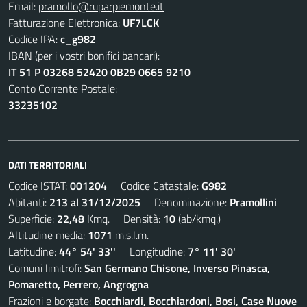
Email:
pramollo@ruparpiemonte.it
Fatturazione Elettronica:
UF7LCK
Codice IPA:
c_g982
IBAN (per i vostri bonifici bancari):
IT 51 P 03268 52420 0B29 0665 9210
Conto Corrente Postale:
33235102
DATI TERRITORIALI
Codice ISTAT:
001204
Codice Catastale:
G982
Abitanti:
213 al 31/12/2025
Denominazione:
Pramollini
Superficie:
22,48
Kmq. Densità:
10
(ab/kmq.)
Altitudine media:
1071
m.s.l.m.
Latitudine:
44° 54' 33''
Longitudine:
7° 11' 30'
Comuni limitrofi:
San Germano Chisone, Inverso Pinasca,
Pomaretto, Perrero, Angrogna
Frazioni e borgate:
Bocchiardi, Bocchiardoni, Bosi, Case Nuove