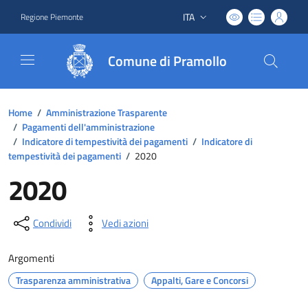
ITA
Regione Piemonte
Lingua attiva:
Comune di Pramollo
Home
/
Amministrazione Trasparente
/
Pagamenti dell'amministrazione
/
Indicatore di tempestività dei pagamenti
/
Indicatore di
tempestività dei pagamenti
/
2020
2020
Condividi
Vedi azioni
Argomenti
Trasparenza amministrativa
Appalti, Gare e Concorsi