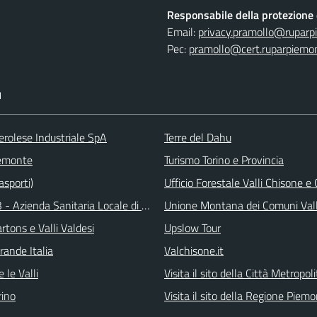
Responsabile della protezione d
Email:
privacy.pramollo@ruparp
Pec:
pramollo@cert.ruparpiemon
I
erolese Industriale SpA
Terre del Dahu
emonte
Turismo Torino e Provincia
asporti)
Ufficio Forestale Valli Chisone 
 - Azienda Sanitaria Locale di Collegno e Pinerolo
Unione Montana dei Comuni Val
tons e Valli Valdesi
Upslow Tour
rande Italia
Valchisone.it
 le Valli
Visita il sito della Città Metropol
ino
Visita il sito della Regione Piem