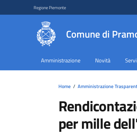
Regione Piemonte
Comune di Pramo
Amministrazione
Novità
Servi
Home
/
Amministrazione Trasparen
Rendicontazio
per mille dell