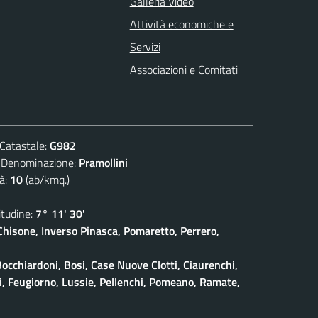
Galleria Video
Attività economiche e
Servizi
Associazioni e Comitati
atastale:
G982
nominazione:
Pramollini
à:
10
(ab/kmq.)
udine:
7° 11' 30'
isone, Inverso Pinasca, Pomaretto, Perrero,
Bocchiardoni, Bosi, Case Nuove Clotti, Ciaurenchi,
ieri, Feugiorno, Lussie, Pellenchi, Pomeano, Ramate,