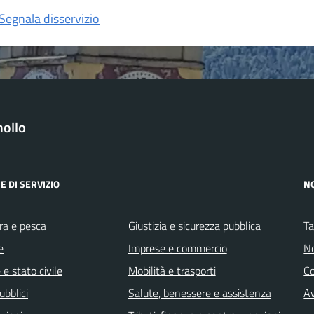
Segnala disservizio
ollo
E DI SERVIZIO
N
ra e pesca
Giustizia e sicurezza pubblica
Ta
e
Imprese e commercio
No
e stato civile
Mobilità e trasporti
C
ubblici
Salute, benessere e assistenza
Av