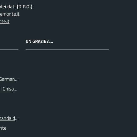
ei dati (D.P.O.)
iemonte.it
te.it
UN GRAZIE A...
e Germanasca
li Chisone e Germanasca
itanda di Torino
onte