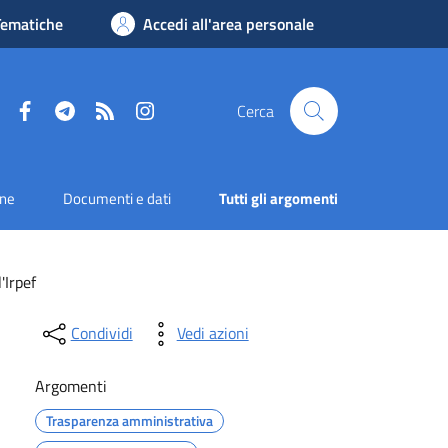
Tematiche
Accedi all'area personale
Facebook
Telegram
RSS
Instagram
Cerca
one
Documenti e dati
Tutti gli argomenti
'Irpef
Condividi
Vedi azioni
Argomenti
Trasparenza amministrativa