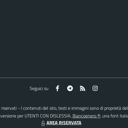
Facebook
Telegram
RSS
Instagram
Seguici su
tti riservati - I contenuti del sito, testi e immagini sono di proprietà
lla versione per UTENTI CON DISLESSIA,
Biancoenero ®
, una font itali
AREA RISERVATA