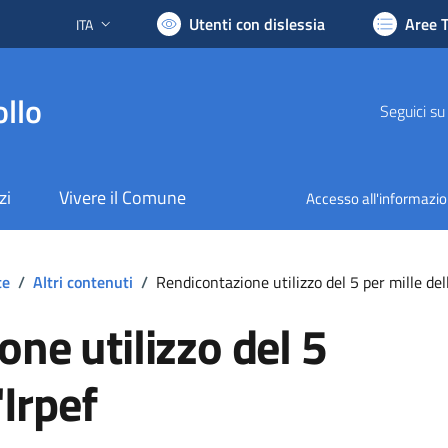
Utenti con dislessia
Aree 
ITA
Lingua attiva:
llo
Seguici su
zi
Vivere il Comune
Accesso all'informazi
te
/
Altri contenuti
/
Rendicontazione utilizzo del 5 per mille dell
ne utilizzo del 5
'Irpef