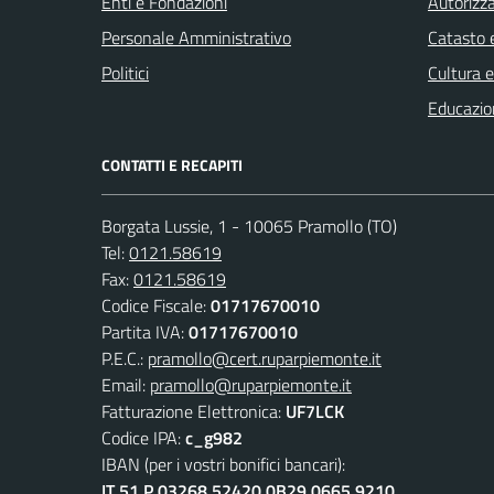
Enti e Fondazioni
Autorizza
Personale Amministrativo
Catasto e
Politici
Cultura 
Educazio
CONTATTI E RECAPITI
Borgata Lussie, 1 - 10065 Pramollo (TO)
Tel:
0121.58619
Fax:
0121.58619
Codice Fiscale:
01717670010
Partita IVA:
01717670010
P.E.C.:
pramollo@cert.ruparpiemonte.it
Email:
pramollo@ruparpiemonte.it
Fatturazione Elettronica:
UF7LCK
Codice IPA:
c_g982
IBAN (per i vostri bonifici bancari):
IT 51 P 03268 52420 0B29 0665 9210