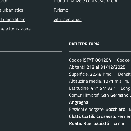
zioni
Tributi, finanze e contravvenzioni
 urbanistica
Turismo
e tempo libero
Vita lavorativa
ne e formazione
DATI TERRITORIALI
Codice ISTAT:
001204
Codice C
Abitanti:
213 al 31/12/2025
De
Superficie:
22,48
Kmq. Densit
Altitudine media:
1071
m.s.l.m.
Latitudine:
44° 54' 33''
Longit
Comuni limitrofi:
San Germano Ch
Angrogna
Frazioni e borgate:
Bocchiardi, 
Clotti, Cortili, Crosasso, Ferr
Ruata, Rue, Sapiatti, Tornini