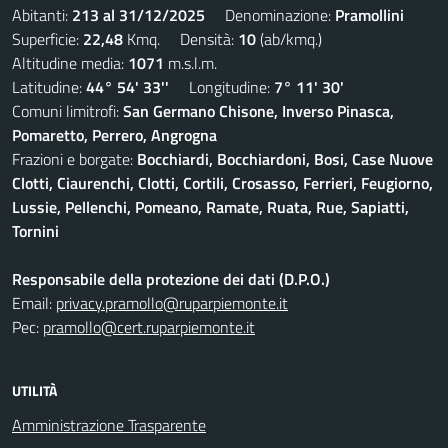
Abitanti:
213 al 31/12/2025
Denominazione:
Pramollini
Superficie:
22,48
Kmq. Densità:
10
(ab/kmq.)
Altitudine media:
1071
m.s.l.m.
Latitudine:
44° 54' 33''
Longitudine:
7° 11' 30'
Comuni limitrofi:
San Germano Chisone, Inverso Pinasca,
Pomaretto, Perrero, Angrogna
Frazioni e borgate:
Bocchiardi, Bocchiardoni, Bosi, Case Nuove
Clotti, Ciaurenchi, Clotti, Cortili, Crosasso, Ferrieri, Feugiorno,
Lussie, Pellenchi, Pomeano, Ramate, Ruata, Rue, Sapiatti,
Tornini
Responsabile della protezione dei dati (D.P.O.)
Email:
privacy.pramollo@ruparpiemonte.it
Pec:
pramollo@cert.ruparpiemonte.it
UTILITÀ
Amministrazione Trasparente