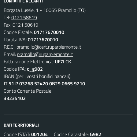
CONTATTI E RECAPITI
Borgata Lussie, 1 - 10065 Pramollo (TO)
Tel:
0121.58619
Fax:
0121.58619
Codice Fiscale:
01717670010
Partita IVA:
01717670010
P.E.C.:
pramollo@cert.ruparpiemonte.it
Email:
pramollo@ruparpiemonte.it
Fatturazione Elettronica:
UF7LCK
Codice IPA:
c_g982
IBAN (per i vostri bonifici bancari):
IT 51 P 03268 52420 0B29 0665 9210
Conto Corrente Postale:
33235102
DATI TERRITORIALI
Codice ISTAT:
001204
Codice Catastale:
G982