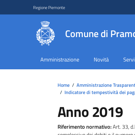
Regione Piemonte
Comune di Pramo
Amministrazione
Novità
Servi
Home
/
Amministrazione Trasparen
/
Indicatore di tempestività dei pa
Anno 2019
Riferimento normativo:
Art. 33, d
complessivo dei debiti e il numero 