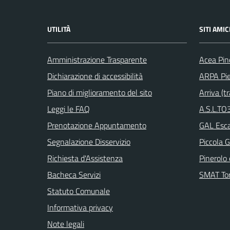
UTILITÀ
SITI AMIC
Amministrazione Trasparente
Acea Pin
Dichiarazione di accessibilità
ARPA Pi
Piano di miglioramento del sito
Arriva (tr
Leggi le FAQ
A.S.L.TO3
Prenotazione Appuntamento
GAL Escar
Segnalazione Disservizio
Piccola G
Richiesta d'Assistenza
Pinerolo e
Bacheca Servizi
SMAT Tor
Statuto Comunale
Informativa privacy
Note legali