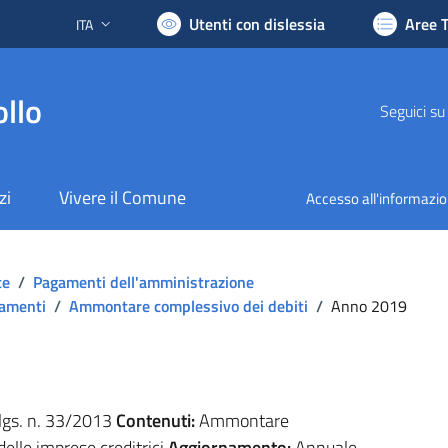
Utenti con dislessia
Aree 
ITA
Lingua attiva:
llo
Seguici su
zi
Vivere il Comune
Accesso all'informazi
te
/
Pagamenti dell'amministrazione
gamenti
/
Ammontare complessivo dei debiti
/
Anno 2019
.lgs. n. 33/2013
Contenuti:
Ammontare
delle imprese creditrici
Aggiornamento:
Annuale