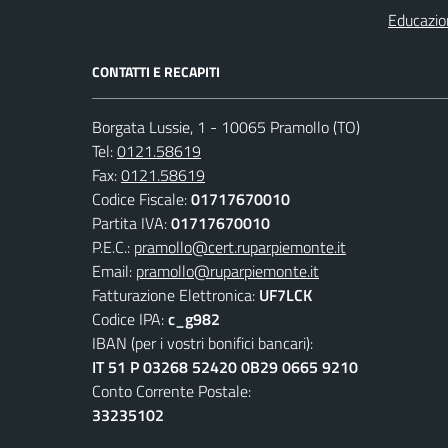
Educazio
CONTATTI E RECAPITI
Borgata Lussie, 1 - 10065 Pramollo (TO)
Tel:
0121.58619
Fax:
0121.58619
Codice Fiscale:
01717670010
Partita IVA:
01717670010
P.E.C.:
pramollo@cert.ruparpiemonte.it
Email:
pramollo@ruparpiemonte.it
Fatturazione Elettronica:
UF7LCK
Codice IPA:
c_g982
IBAN (per i vostri bonifici bancari):
IT 51 P 03268 52420 0B29 0665 9210
Conto Corrente Postale:
33235102