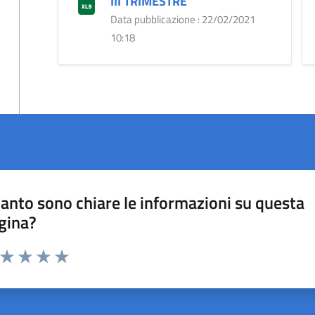
III TRIMESTRE
Data pubblicazione : 22/02/2021
10:18
anto sono chiare le informazioni su questa
gina?
a da 1 a 5 stelle la pagina
ta 1 stelle su 5
Valuta 2 stelle su 5
Valuta 3 stelle su 5
Valuta 4 stelle su 5
Valuta 5 stelle su 5