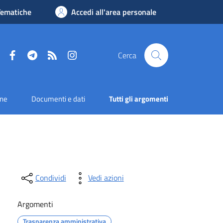
Tematiche
Accedi all'area personale
Facebook
Telegram
RSS
Instagram
Cerca
one
Documenti e dati
Tutti gli argomenti
Condividi
Vedi azioni
Argomenti
Trasparenza amministrativa