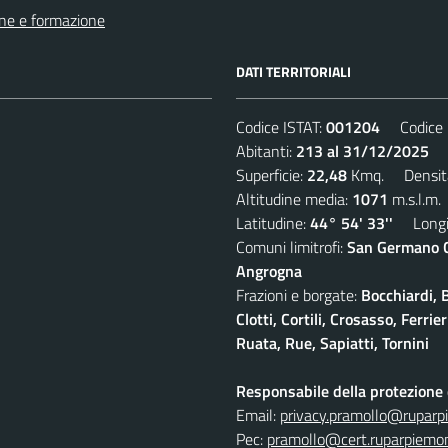
ne e formazione
DATI TERRITORIALI
Codice ISTAT:
001204
Codice C
Abitanti:
213 al 31/12/2025
De
Superficie:
22,48
Kmq. Densit
Altitudine media:
1071
m.s.l.m.
Latitudine:
44° 54' 33''
Longit
Comuni limitrofi:
San Germano Ch
Angrogna
Frazioni e borgate:
Bocchiardi, 
Clotti, Cortili, Crosasso, Ferr
Ruata, Rue, Sapiatti, Tornini
Responsabile della protezione d
Email:
privacy.pramollo@ruparp
Pec:
pramollo@cert.ruparpiemon