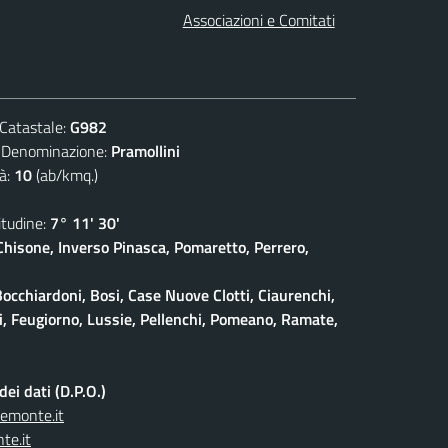
Associazioni e Comitati
atastale:
G982
nominazione:
Pramollini
à:
10
(ab/kmq.)
udine:
7° 11' 30'
isone, Inverso Pinasca, Pomaretto, Perrero,
Bocchiardoni, Bosi, Case Nuove Clotti, Ciaurenchi,
ieri, Feugiorno, Lussie, Pellenchi, Pomeano, Ramate,
ei dati (D.P.O.)
iemonte.it
te.it