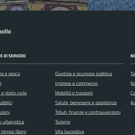
ollo
E DI SERVIZIO
N
ra e pesca
Giustizia e sicurezza pubblica
Ta
e
Imprese e commercio
No
e stato civile
Mobilità e trasporti
C
ubblici
Salute, benessere e assistenza
Av
zioni
Tributi, finanze e contravvenzioni
 urbanistica
Turismo
e tempo libero
Vita lavorativa