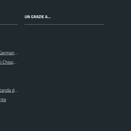
UN GRAZIE A...
e Germanasca
li Chisone e Germanasca
itanda di Torino
onte