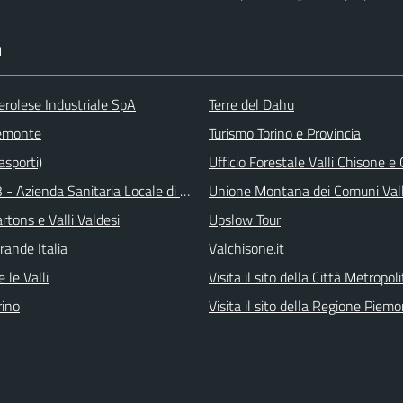
I
erolese Industriale SpA
Terre del Dahu
emonte
Turismo Torino e Provincia
asporti)
Ufficio Forestale Valli Chisone 
 - Azienda Sanitaria Locale di Collegno e Pinerolo
Unione Montana dei Comuni Val
tons e Valli Valdesi
Upslow Tour
rande Italia
Valchisone.it
 le Valli
Visita il sito della Città Metropol
ino
Visita il sito della Regione Piem