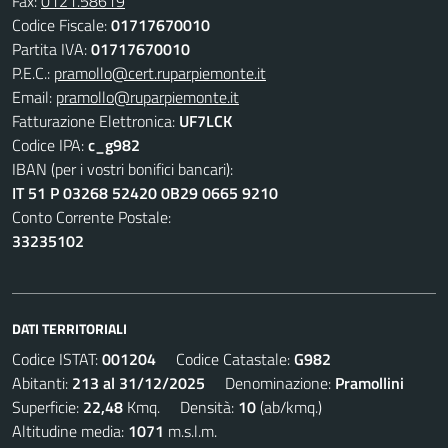
Fax:
0121.58619
Codice Fiscale:
01717670010
Partita IVA:
01717670010
P.E.C.:
pramollo@cert.ruparpiemonte.it
Email:
pramollo@ruparpiemonte.it
Fatturazione Elettronica:
UF7LCK
Codice IPA:
c_g982
IBAN (per i vostri bonifici bancari):
IT 51 P 03268 52420 0B29 0665 9210
Conto Corrente Postale:
33235102
DATI TERRITORIALI
Codice ISTAT:
001204
Codice Catastale:
G982
Abitanti:
213 al 31/12/2025
Denominazione:
Pramollini
Superficie:
22,48
Kmq. Densità:
10
(ab/kmq.)
Altitudine media:
1071
m.s.l.m.