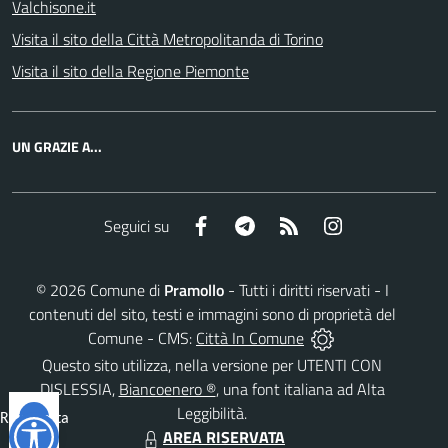
Valchisone.it
Visita il sito della Città Metropolitanda di Torino
Visita il sito della Regione Piemonte
UN GRAZIE A...
Facebook
Telegram
RSS
Instagram
Seguici su
©
2026
Comune di
Pramollo
- Tutti i diritti riservati - I
contenuti del sito, testi e immagini sono di proprietà del
Comune - CMS:
Città In Comune
Questo sito utilizza, nella versione per UTENTI CON
DISLESSIA,
Biancoenero ®
, una font italiana ad Alta
Leggibilità.
Reimposta
AREA RISERVATA
tutto