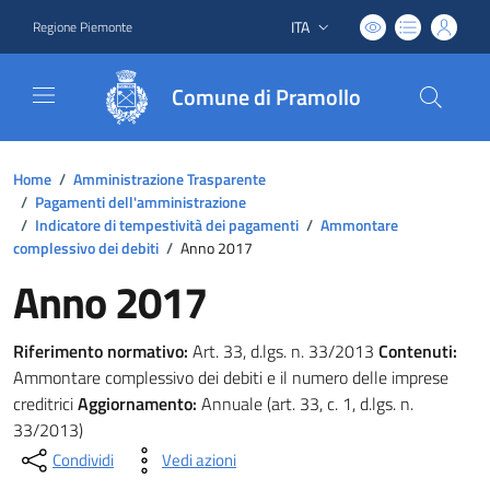
ITA
Regione Piemonte
Lingua attiva:
Comune di Pramollo
Home
/
Amministrazione Trasparente
/
Pagamenti dell'amministrazione
/
Indicatore di tempestività dei pagamenti
/
Ammontare
complessivo dei debiti
/
Anno 2017
Anno 2017
Riferimento normativo:
Art. 33, d.lgs. n. 33/2013
Contenuti:
Ammontare complessivo dei debiti e il numero delle imprese
creditrici
Aggiornamento:
Annuale (art. 33, c. 1, d.lgs. n.
33/2013)
Condividi
Vedi azioni