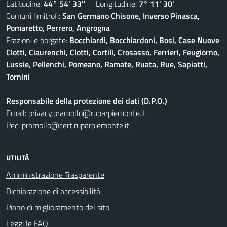
Latitudine:
44° 54' 33''
Longitudine:
7° 11' 30'
Comuni limitrofi:
San Germano Chisone, Inverso Pinasca,
Pomaretto, Perrero, Angrogna
Frazioni e borgate:
Bocchiardi, Bocchiardoni, Bosi, Case Nuove
Clotti, Ciaurenchi, Clotti, Cortili, Crosasso, Ferrieri, Feugiorno,
Lussie, Pellenchi, Pomeano, Ramate, Ruata, Rue, Sapiatti,
Tornini
Responsabile della protezione dei dati (D.P.O.)
Email:
privacy.pramollo@ruparpiemonte.it
Pec:
pramollo@cert.ruparpiemonte.it
UTILITÀ
Amministrazione Trasparente
Dichiarazione di accessibilità
Piano di miglioramento del sito
Leggi le FAQ