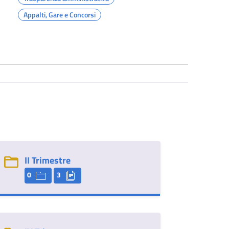
Appalti, Gare e Concorsi
II Trimestre
0
3