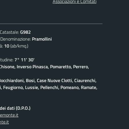
Associazioni e Comitati
atastale:
G982
nominazione:
Pramollini
à:
10
(ab/kmq.)
udine:
7° 11' 30'
isone, Inverso Pinasca, Pomaretto, Perrero,
Bocchiardoni, Bosi, Case Nuove Clotti, Ciaurenchi,
ieri, Feugiorno, Lussie, Pellenchi, Pomeano, Ramate,
ei dati (D.P.O.)
iemonte.it
te.it