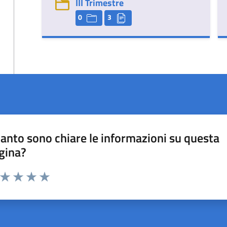
III Trimestre
0
3
anto sono chiare le informazioni su questa
gina?
a da 1 a 5 stelle la pagina
ta 1 stelle su 5
Valuta 2 stelle su 5
Valuta 3 stelle su 5
Valuta 4 stelle su 5
Valuta 5 stelle su 5