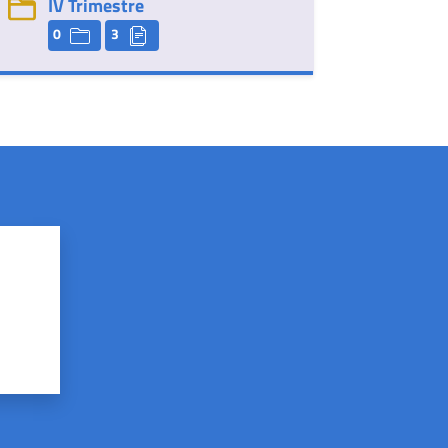
IV Trimestre
0
3