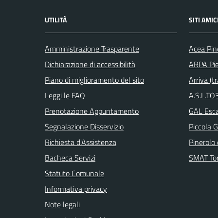
UTILITÀ
SITI AMIC
Amministrazione Trasparente
Acea Pin
Dichiarazione di accessibilità
ARPA Pi
Piano di miglioramento del sito
Arriva (tr
Leggi le FAQ
A.S.L.TO3
Prenotazione Appuntamento
GAL Escar
Segnalazione Disservizio
Piccola G
Richiesta d'Assistenza
Pinerolo e
Bacheca Servizi
SMAT Tor
Statuto Comunale
Informativa privacy
Note legali