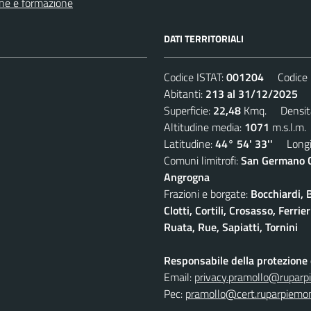
ne e formazione
DATI TERRITORIALI
Codice ISTAT:
001204
Codice C
Abitanti:
213 al 31/12/2025
De
Superficie:
22,48
Kmq. Densit
Altitudine media:
1071
m.s.l.m.
Latitudine:
44° 54' 33''
Longit
Comuni limitrofi:
San Germano Ch
Angrogna
Frazioni e borgate:
Bocchiardi, 
Clotti, Cortili, Crosasso, Ferr
Ruata, Rue, Sapiatti, Tornini
Responsabile della protezione d
Email:
privacy.pramollo@ruparp
Pec:
pramollo@cert.ruparpiemon