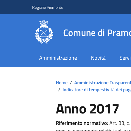
Regione Piemonte
Comune di Pramo
Amministrazione
Novità
Servi
Home
/
Amministrazione Trasparen
/
Indicatore di tempestività dei pa
Anno 2017
Riferimento normativo:
Art. 33, d
medi di pagamento relativi agli acqu