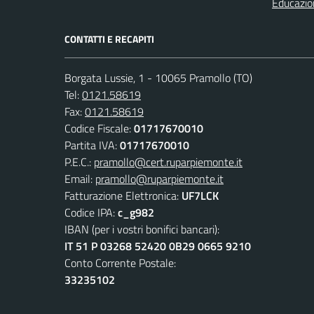
Educazio
CONTATTI E RECAPITI
Borgata Lussie, 1 - 10065 Pramollo (TO)
Tel:
0121.58619
Fax:
0121.58619
Codice Fiscale:
01717670010
Partita IVA:
01717670010
P.E.C.:
pramollo@cert.ruparpiemonte.it
Email:
pramollo@ruparpiemonte.it
Fatturazione Elettronica:
UF7LCK
Codice IPA:
c_g982
IBAN (per i vostri bonifici bancari):
IT 51 P 03268 52420 0B29 0665 9210
Conto Corrente Postale:
33235102