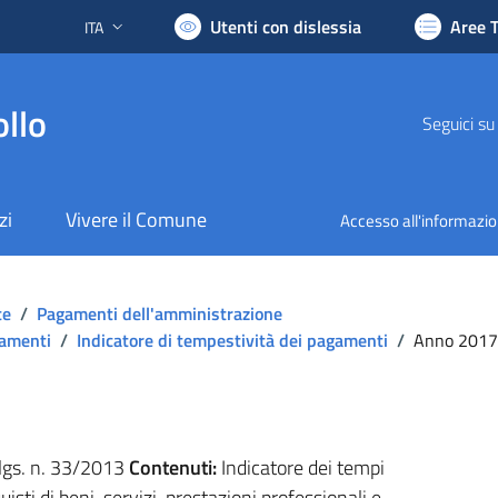
Utenti con dislessia
Aree 
ITA
Lingua attiva:
llo
Seguici su
zi
Vivere il Comune
Accesso all'informazi
te
/
Pagamenti dell'amministrazione
gamenti
/
Indicatore di tempestività dei pagamenti
/
Anno 2017
.lgs. n. 33/2013
Contenuti:
Indicatore dei tempi
isti di beni, servizi, prestazioni professionali e