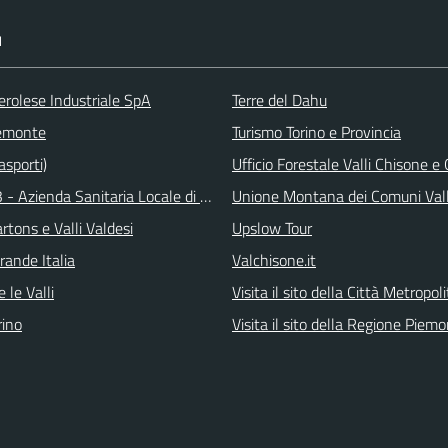
I
erolese Industriale SpA
Terre del Dahu
emonte
Turismo Torino e Provincia
asporti)
Ufficio Forestale Valli Chisone 
 - Azienda Sanitaria Locale di Collegno e Pinerolo
Unione Montana dei Comuni Val
tons e Valli Valdesi
Upslow Tour
rande Italia
Valchisone.it
 le Valli
Visita il sito della Città Metropol
ino
Visita il sito della Regione Piem