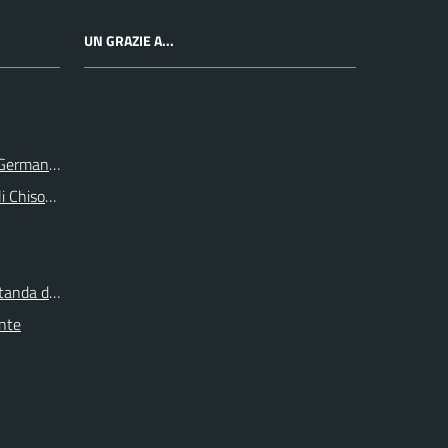
UN GRAZIE A...
e Germanasca
li Chisone e Germanasca
itanda di Torino
onte