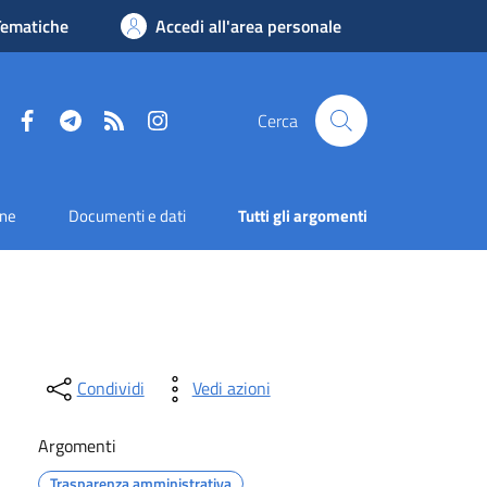
Tematiche
Accedi all'area personale
Facebook
Telegram
RSS
Instagram
Cerca
one
Documenti e dati
Tutti gli argomenti
Condividi
Vedi azioni
Argomenti
Trasparenza amministrativa