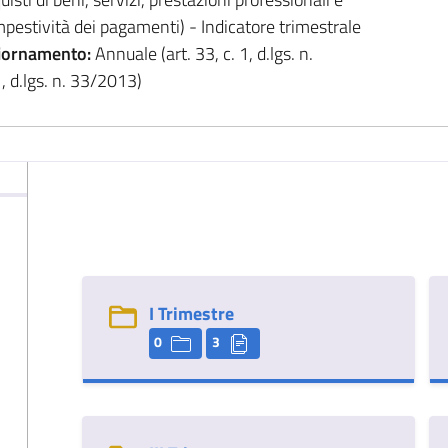
mpestività dei pagamenti) - Indicatore trimestrale
iornamento:
Annuale (art. 33, c. 1, d.lgs. n.
, d.lgs. n. 33/2013)
I Trimestre
0
3