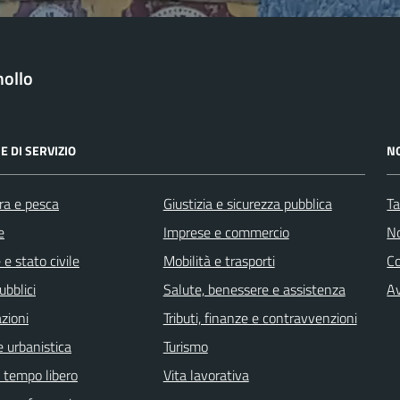
ollo
E DI SERVIZIO
N
ra e pesca
Giustizia e sicurezza pubblica
Ta
e
Imprese e commercio
No
e stato civile
Mobilità e trasporti
C
ubblici
Salute, benessere e assistenza
Av
zioni
Tributi, finanze e contravvenzioni
 urbanistica
Turismo
e tempo libero
Vita lavorativa