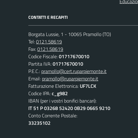
Educazio
CONTATTI E RECAPITI
Borgata Lussie, 1 - 10065 Pramollo (TO)
Tel:
0121.58619
Fax:
0121.58619
Codice Fiscale:
01717670010
Partita IVA:
01717670010
P.E.C.:
pramollo@cert.ruparpiemonte.it
Email:
pramollo@ruparpiemonte.it
Fatturazione Elettronica:
UF7LCK
Codice IPA:
c_g982
IBAN (per i vostri bonifici bancari):
IT 51 P 03268 52420 0B29 0665 9210
Conto Corrente Postale:
33235102