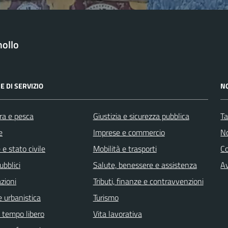
ollo
E DI SERVIZIO
N
ra e pesca
Giustizia e sicurezza pubblica
Ta
e
Imprese e commercio
No
e stato civile
Mobilità e trasporti
C
ubblici
Salute, benessere e assistenza
Av
zioni
Tributi, finanze e contravvenzioni
 urbanistica
Turismo
e tempo libero
Vita lavorativa