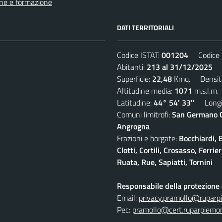
ne e formazione
DATI TERRITORIALI
Codice ISTAT:
001204
Codice C
Abitanti:
213 al 31/12/2025
De
Superficie:
22,48
Kmq. Densit
Altitudine media:
1071
m.s.l.m.
Latitudine:
44° 54' 33''
Longit
Comuni limitrofi:
San Germano Ch
Angrogna
Frazioni e borgate:
Bocchiardi, 
Clotti, Cortili, Crosasso, Ferr
Ruata, Rue, Sapiatti, Tornini
Responsabile della protezione d
Email:
privacy.pramollo@ruparp
Pec:
pramollo@cert.ruparpiemon