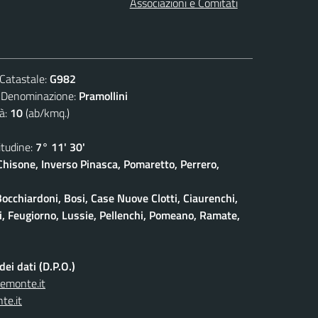
Associazioni e Comitati
atastale:
G982
nominazione:
Pramollini
à:
10
(ab/kmq.)
udine:
7° 11' 30'
isone, Inverso Pinasca, Pomaretto, Perrero,
Bocchiardoni, Bosi, Case Nuove Clotti, Ciaurenchi,
ieri, Feugiorno, Lussie, Pellenchi, Pomeano, Ramate,
ei dati (D.P.O.)
iemonte.it
te.it