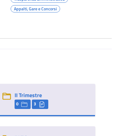
Appalti, Gare e Concorsi
II Trimestre
0
3