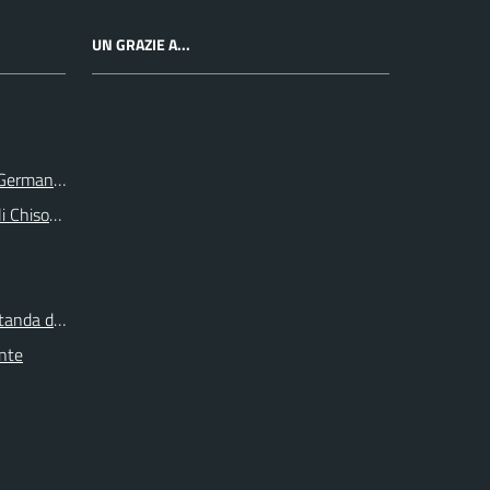
UN GRAZIE A...
e Germanasca
li Chisone e Germanasca
itanda di Torino
onte