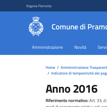
Regione Piemonte
Comune di Pramo
Amministrazione
Novità
Servi
Home
/
Amministrazione Trasparen
/
Indicatore di tempestività dei pa
Anno 2016
Riferimento normativo:
Art. 33, d
medi di pagamento relativi agli acqu