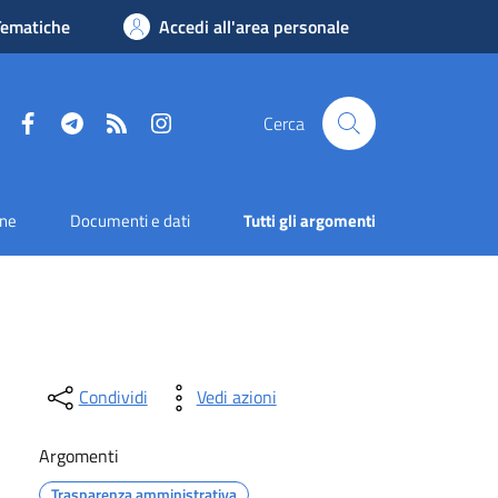
Tematiche
Accedi all'area personale
Facebook
Telegram
RSS
Instagram
Cerca
one
Documenti e dati
Tutti gli argomenti
Condividi
Vedi azioni
Argomenti
Trasparenza amministrativa