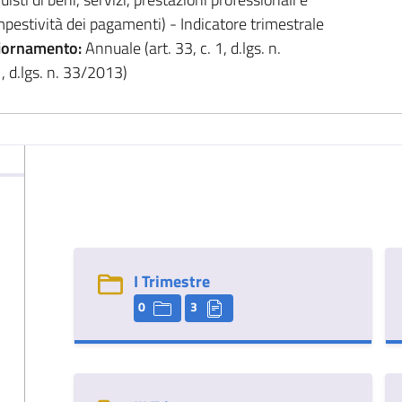
mpestività dei pagamenti) - Indicatore trimestrale
iornamento:
Annuale (art. 33, c. 1, d.lgs. n.
, d.lgs. n. 33/2013)
I Trimestre
0
3