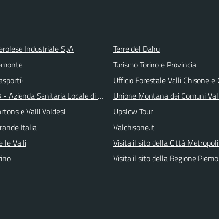
I
erolese Industriale SpA
Terre del Dahu
emonte
Turismo Torino e Provincia
asporti)
Ufficio Forestale Valli Chisone 
 - Azienda Sanitaria Locale di Collegno e Pinerolo
Unione Montana dei Comuni Val
tons e Valli Valdesi
Upslow Tour
rande Italia
Valchisone.it
 le Valli
Visita il sito della Città Metropol
ino
Visita il sito della Regione Piem