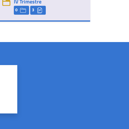
IV Trimestre
0
3