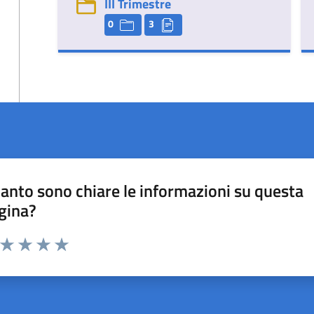
III Trimestre
0
3
anto sono chiare le informazioni su questa
gina?
a da 1 a 5 stelle la pagina
ta 1 stelle su 5
Valuta 2 stelle su 5
Valuta 3 stelle su 5
Valuta 4 stelle su 5
Valuta 5 stelle su 5