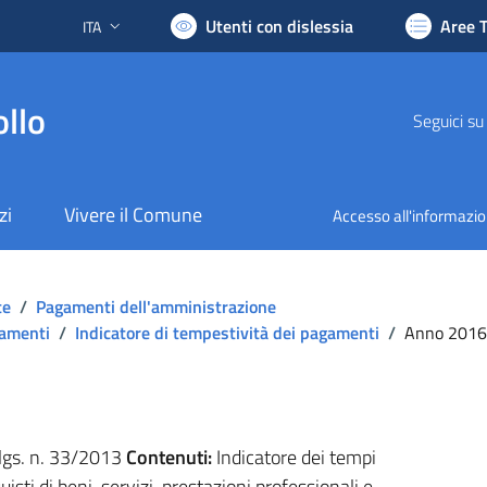
Utenti con dislessia
Aree 
ITA
Lingua attiva:
llo
Seguici su
zi
Vivere il Comune
Accesso all'informazi
te
/
Pagamenti dell'amministrazione
gamenti
/
Indicatore di tempestività dei pagamenti
/
Anno 2016
.lgs. n. 33/2013
Contenuti:
Indicatore dei tempi
isti di beni, servizi, prestazioni professionali e