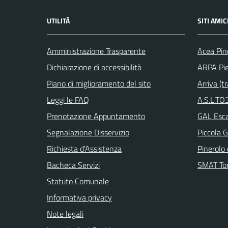
UTILITÀ
SITI AMIC
Amministrazione Trasparente
Acea Pin
Dichiarazione di accessibilità
ARPA Pi
Piano di miglioramento del sito
Arriva (tr
Leggi le FAQ
A.S.L.TO3
Prenotazione Appuntamento
GAL Escar
Segnalazione Disservizio
Piccola G
Richiesta d'Assistenza
Pinerolo e
Bacheca Servizi
SMAT Tor
Statuto Comunale
Informativa privacy
Note legali