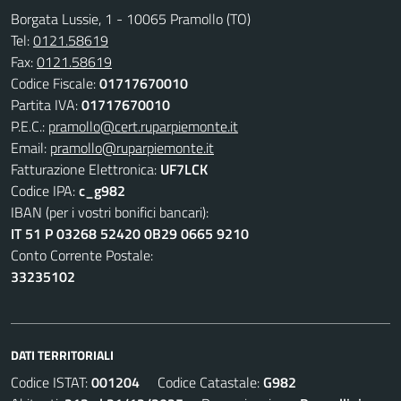
Borgata Lussie, 1 - 10065 Pramollo (TO)
Tel:
0121.58619
Fax:
0121.58619
Codice Fiscale:
01717670010
Partita IVA:
01717670010
P.E.C.:
pramollo@cert.ruparpiemonte.it
Email:
pramollo@ruparpiemonte.it
Fatturazione Elettronica:
UF7LCK
Codice IPA:
c_g982
IBAN (per i vostri bonifici bancari):
IT 51 P 03268 52420 0B29 0665 9210
Conto Corrente Postale:
33235102
DATI TERRITORIALI
Codice ISTAT:
001204
Codice Catastale:
G982