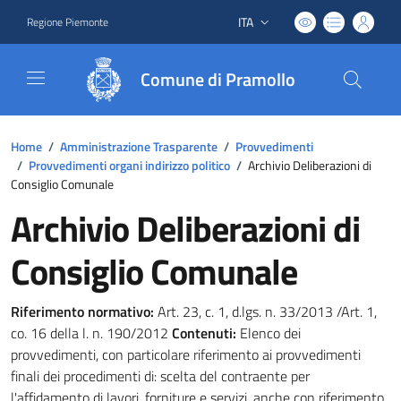
ITA
Regione Piemonte
Lingua attiva:
Comune di Pramollo
Home
/
Amministrazione Trasparente
/
Provvedimenti
/
Provvedimenti organi indirizzo politico
/
Archivio Deliberazioni di
Consiglio Comunale
Archivio Deliberazioni di
Consiglio Comunale
Riferimento normativo:
Art. 23, c. 1, d.lgs. n. 33/2013 /Art. 1,
co. 16 della l. n. 190/2012
Contenuti:
Elenco dei
provvedimenti, con particolare riferimento ai provvedimenti
finali dei procedimenti di: scelta del contraente per
l'affidamento di lavori, forniture e servizi, anche con riferimento