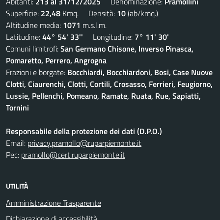
Abitanti:
213 al 31/12/2025
Denominazione:
Pramollini
Superficie:
22,48
Kmq. Densità:
10
(ab/kmq.)
Altitudine media:
1071
m.s.l.m.
Latitudine:
44° 54' 33''
Longitudine:
7° 11' 30'
Comuni limitrofi:
San Germano Chisone, Inverso Pinasca,
Pomaretto, Perrero, Angrogna
Frazioni e borgate:
Bocchiardi, Bocchiardoni, Bosi, Case Nuove
Clotti, Ciaurenchi, Clotti, Cortili, Crosasso, Ferrieri, Feugiorno,
Lussie, Pellenchi, Pomeano, Ramate, Ruata, Rue, Sapiatti,
Tornini
Responsabile della protezione dei dati (D.P.O.)
Email:
privacy.pramollo@ruparpiemonte.it
Pec:
pramollo@cert.ruparpiemonte.it
UTILITÀ
Amministrazione Trasparente
Dichiarazione di accessibilità