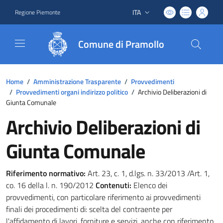
ITA
Regione Piemonte
Lingua attiva:
Comune di Pramollo
Home
/
Amministrazione Trasparente
/
Provvedimenti
/
Provvedimenti organi indirizzo politico
/
Archivio Deliberazioni di
Giunta Comunale
Archivio Deliberazioni di
Giunta Comunale
Riferimento normativo:
Art. 23, c. 1, d.lgs. n. 33/2013 /Art. 1,
co. 16 della l. n. 190/2012
Contenuti:
Elenco dei
provvedimenti, con particolare riferimento ai provvedimenti
finali dei procedimenti di: scelta del contraente per
l'affidamento di lavori, forniture e servizi, anche con riferimento