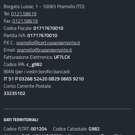
Borgata Lussie, 1 - 10065 Pramollo (TO)
Tel:
0121.58619
Fax:
0121.58619
Codice Fiscale:
01717670010
Partita IVA:
01717670010
P.E.C.:
pramollo@cert.ruparpiemonte.it
Email:
pramollo@ruparpiemonte.it
Fatturazione Elettronica:
UF7LCK
Codice IPA:
c_g982
IBAN (per i vostri bonifici bancari):
IT 51 P 03268 52420 0B29 0665 9210
Conto Corrente Postale:
33235102
DATI TERRITORIALI
Codice ISTAT:
001204
Codice Catastale:
G982