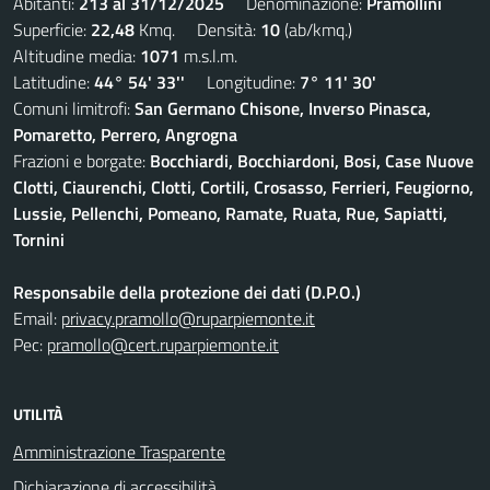
Abitanti:
213 al 31/12/2025
Denominazione:
Pramollini
Superficie:
22,48
Kmq. Densità:
10
(ab/kmq.)
Altitudine media:
1071
m.s.l.m.
Latitudine:
44° 54' 33''
Longitudine:
7° 11' 30'
Comuni limitrofi:
San Germano Chisone, Inverso Pinasca,
Pomaretto, Perrero, Angrogna
Frazioni e borgate:
Bocchiardi, Bocchiardoni, Bosi, Case Nuove
Clotti, Ciaurenchi, Clotti, Cortili, Crosasso, Ferrieri, Feugiorno,
Lussie, Pellenchi, Pomeano, Ramate, Ruata, Rue, Sapiatti,
Tornini
Responsabile della protezione dei dati (D.P.O.)
Email:
privacy.pramollo@ruparpiemonte.it
Pec:
pramollo@cert.ruparpiemonte.it
UTILITÀ
Amministrazione Trasparente
Dichiarazione di accessibilità