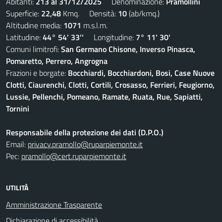
Abitanti:
213 al 31/12/2025
Denominazione:
Pramollini
Superficie:
22,48
Kmq. Densità:
10
(ab/kmq.)
Altitudine media:
1071
m.s.l.m.
Latitudine:
44° 54' 33''
Longitudine:
7° 11' 30'
Comuni limitrofi:
San Germano Chisone, Inverso Pinasca,
Pomaretto, Perrero, Angrogna
Frazioni e borgate:
Bocchiardi, Bocchiardoni, Bosi, Case Nuove
Clotti, Ciaurenchi, Clotti, Cortili, Crosasso, Ferrieri, Feugiorno,
Lussie, Pellenchi, Pomeano, Ramate, Ruata, Rue, Sapiatti,
Tornini
Responsabile della protezione dei dati (D.P.O.)
Email:
privacy.pramollo@ruparpiemonte.it
Pec:
pramollo@cert.ruparpiemonte.it
UTILITÀ
Amministrazione Trasparente
Dichiarazione di accessibilità