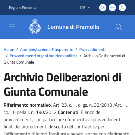
ITA
Regione Piemonte
Lingua attiva:
Comune di Pramollo
Home
/
Amministrazione Trasparente
/
Provvedimenti
/
Provvedimenti organi indirizzo politico
/
Archivio Deliberazioni di
Giunta Comunale
Archivio Deliberazioni di
Giunta Comunale
Riferimento normativo:
Art. 23, c. 1, d.lgs. n. 33/2013 /Art. 1,
co. 16 della l. n. 190/2012
Contenuti:
Elenco dei
provvedimenti, con particolare riferimento ai provvedimenti
finali dei procedimenti di: scelta del contraente per
l'affidamento di lavori, forniture e servizi, anche con riferimento