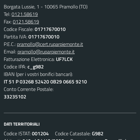
Borgata Lussie, 1 - 10065 Pramollo (TO)
Tel:
0121.58619
Fax:
0121.58619
Codice Fiscale:
01717670010
Partita IVA:
01717670010
P.E.C.:
pramollo@cert.ruparpiemonte.it
Email:
pramollo@ruparpiemonte.it
Fatturazione Elettronica:
UF7LCK
Codice IPA:
c_g982
IBAN (per i vostri bonifici bancari):
IT 51 P 03268 52420 0B29 0665 9210
Conto Corrente Postale:
33235102
DATI TERRITORIALI
Codice ISTAT:
001204
Codice Catastale:
G982