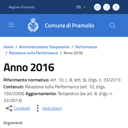
ITA
Regione Piemonte
Lingua attiva:
Comune di Pramollo
Home
/
Amministrazione Trasparente
/
Performance
/
Relazione sulla Performance
/
Anno 2016
Anno 2016
Riferimento normativo:
Art. 10, c. 8, lett. b), d.lgs. n. 33/2013
Contenuti:
Relazione sulla Performance (art. 10, d.lgs.
150/2009)
Aggiornamento:
Tempestivo (ex art. 8, d.lgs. n.
33/2013)
Condividi
Vedi azioni
Argomenti