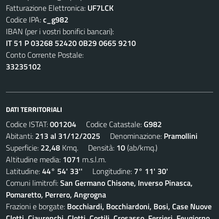
Fatturazione Elettronica:
UF7LCK
Codice IPA:
c_g982
IBAN (per i vostri bonifici bancari):
IT 51 P 03268 52420 0B29 0665 9210
Conto Corrente Postale:
33235102
DATI TERRITORIALI
Codice ISTAT:
001204
Codice Catastale:
G982
Abitanti:
213 al 31/12/2025
Denominazione:
Pramollini
Superficie:
22,48
Kmq. Densità:
10
(ab/kmq.)
Altitudine media:
1071
m.s.l.m.
Latitudine:
44° 54' 33''
Longitudine:
7° 11' 30'
Comuni limitrofi:
San Germano Chisone, Inverso Pinasca,
Pomaretto, Perrero, Angrogna
Frazioni e borgate:
Bocchiardi, Bocchiardoni, Bosi, Case Nuove
Clotti, Ciaurenchi, Clotti, Cortili, Crosasso, Ferrieri, Feugiorno,