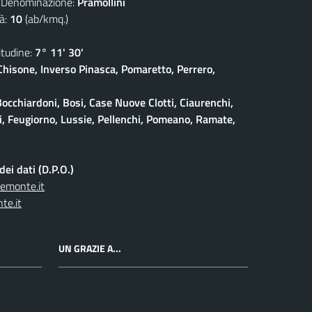
nominazione:
Pramollini
à:
10
(ab/kmq.)
udine:
7° 11' 30'
isone, Inverso Pinasca, Pomaretto, Perrero,
Bocchiardoni, Bosi, Case Nuove Clotti, Ciaurenchi,
ieri, Feugiorno, Lussie, Pellenchi, Pomeano, Ramate,
ei dati (D.P.O.)
iemonte.it
te.it
UN GRAZIE A...