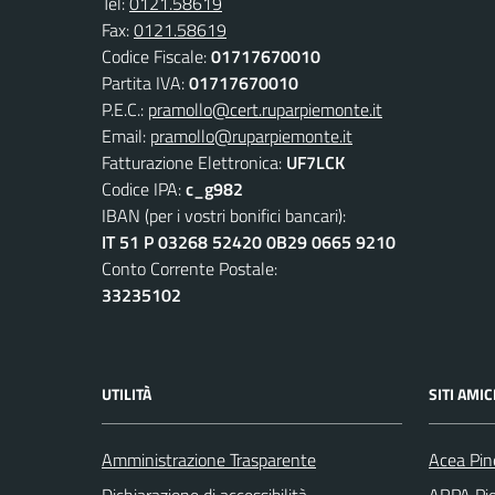
Tel:
0121.58619
Fax:
0121.58619
Codice Fiscale:
01717670010
Partita IVA:
01717670010
P.E.C.:
pramollo@cert.ruparpiemonte.it
Email:
pramollo@ruparpiemonte.it
Fatturazione Elettronica:
UF7LCK
Codice IPA:
c_g982
IBAN (per i vostri bonifici bancari):
IT 51 P 03268 52420 0B29 0665 9210
Conto Corrente Postale:
33235102
UTILITÀ
SITI AMIC
Amministrazione Trasparente
Acea Pin
Dichiarazione di accessibilità
ARPA Pi