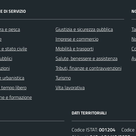
E DI SERVIZIO
N
ra e pesca
Giustizia e sicurezza pubblica
Ta
e
Imprese e commercio
No
e stato civile
Mobilità e trasporti
C
ubblici
Salute, benessere e assistenza
Av
zioni
Tributi, finanze e contravvenzioni
 urbanistica
Turismo
e tempo libero
Vita lavorativa
ne e formazione
DATI TERRITORIALI
Codice ISTAT:
001204
Codice C