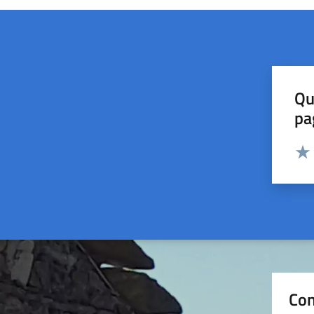
Qu
pa
Valut
Valu
Con