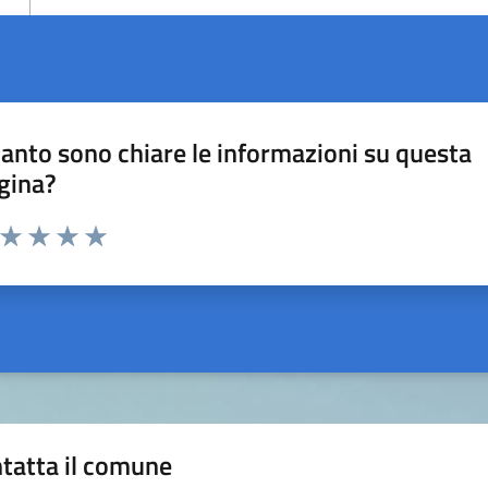
anto sono chiare le informazioni su questa
gina?
a da 1 a 5 stelle la pagina
ta 1 stelle su 5
Valuta 2 stelle su 5
Valuta 3 stelle su 5
Valuta 4 stelle su 5
Valuta 5 stelle su 5
tatta il comune