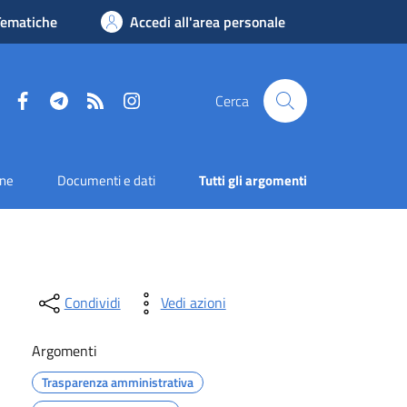
Tematiche
Accedi all'area personale
Facebook
Telegram
RSS
Instagram
Cerca
one
Documenti e dati
Tutti gli argomenti
Condividi
Vedi azioni
Argomenti
Trasparenza amministrativa