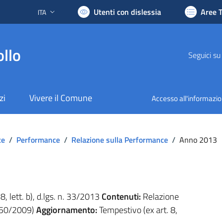
Utenti con dislessia
Aree 
ITA
Lingua attiva:
llo
Seguici su
zi
Vivere il Comune
Accesso all'informazi
te
/
Performance
/
Relazione sulla Performance
/
Anno 2013
 8, lett. b), d.lgs. n. 33/2013
Contenuti:
Relazione
 150/2009)
Aggiornamento:
Tempestivo (ex art. 8,