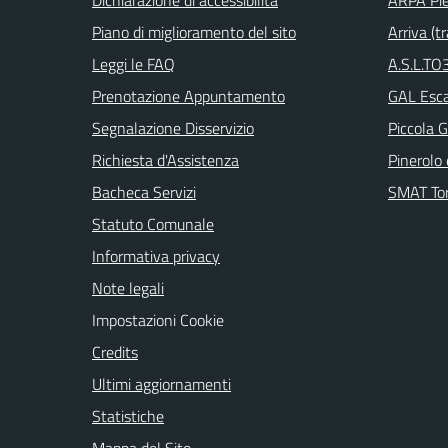
Piano di miglioramento del sito
Arriva (tr
Leggi le FAQ
A.S.L.TO3
Prenotazione Appuntamento
GAL Escar
Segnalazione Disservizio
Piccola G
Richiesta d'Assistenza
Pinerolo e
Bacheca Servizi
SMAT Tor
Statuto Comunale
Informativa privacy
Note legali
Impostazioni Cookie
Credits
Ultimi aggiornamenti
Statistiche
Mappa del Sito