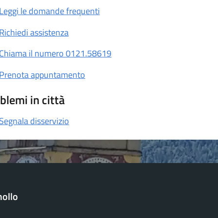
Leggi le domande frequenti
Richiedi assistenza
Chiama il numero 0121.58619
Prenota appuntamento
blemi in città
Segnala disservizio
ollo