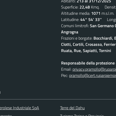
Abitanti:
213 al 31/12/2025
De
Superficie:
22,48
Kmq. Densit
Altitudine media:
1071
m.s.l.m.
Latitudine:
44° 54' 33''
Longit
Comuni limitrofi:
San Germano Ch
Angrogna
Frazioni e borgate:
Bocchiardi, 
Clotti, Cortili, Crosasso, Ferr
Ruata, Rue, Sapiatti, Tornini
Responsabile della protezione d
Email:
privacy.pramollo@ruparp
Pec:
pramollo@cert.ruparpiemon
I
erolese Industriale SpA
Terre del Dahu
emonte
Turismo Torino e Provincia