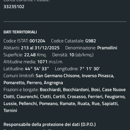
33235102
DATI TERRITORIALI
Codice ISTAT:
001204
Codice Catastale:
G982
Abitanti:
213 al 31/12/2025
Denominazione:
Pramollini
Superficie:
22,48
Kmq. Densità:
10
(ab/kmq.)
Altitudine media:
1071
m.s.l.m.
Latitudine:
44° 54' 33''
Longitudine:
7° 11' 30'
Comuni limitrofi:
San Germano Chisone, Inverso Pinasca,
Pomaretto, Perrero, Angrogna
Frazioni e borgate:
Bocchiardi, Bocchiardoni, Bosi, Case Nuove
Clotti, Ciaurenchi, Clotti, Cortili, Crosasso, Ferrieri, Feugiorno,
Lussie, Pellenchi, Pomeano, Ramate, Ruata, Rue, Sapiatti,
Tornini
Responsabile della protezione dei dati (D.P.O.)