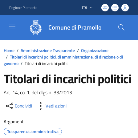
ITA
Regione Piemonte
Lingua attiva:
Comune di Pramollo
Home
/
Amministrazione Trasparente
/
Organizzazione
/
Titolari di incarichi politici, di amministrazione, di direzione o di
governo
/
Titolari di incarichi politici
Titolari di incarichi politici
Art. 14, co. 1, del dlgs n. 33/2013
Condividi
Vedi azioni
Argomenti
Trasparenza amministrativa