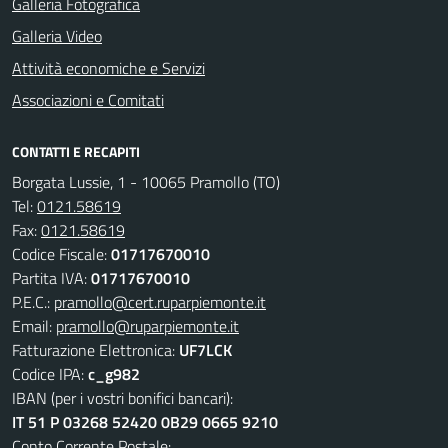
Galleria Fotografica
Galleria Video
Attività economiche e Servizi
Associazioni e Comitati
CONTATTI E RECAPITI
Borgata Lussie, 1 - 10065 Pramollo (TO)
Tel:
0121.58619
Fax:
0121.58619
Codice Fiscale:
01717670010
Partita IVA:
01717670010
P.E.C.:
pramollo@cert.ruparpiemonte.it
Email:
pramollo@ruparpiemonte.it
Fatturazione Elettronica:
UF7LCK
Codice IPA:
c_g982
IBAN (per i vostri bonifici bancari):
IT 51 P 03268 52420 0B29 0665 9210
Conto Corrente Postale: