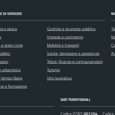
E DI SERVIZIO
N
ra e pesca
Giustizia e sicurezza pubblica
Ta
e
Imprese e commercio
No
e stato civile
Mobilità e trasporti
C
ubblici
Salute, benessere e assistenza
Av
zioni
Tributi, finanze e contravvenzioni
 urbanistica
Turismo
e tempo libero
Vita lavorativa
ne e formazione
DATI TERRITORIALI
Codice ISTAT:
001204
Codice C