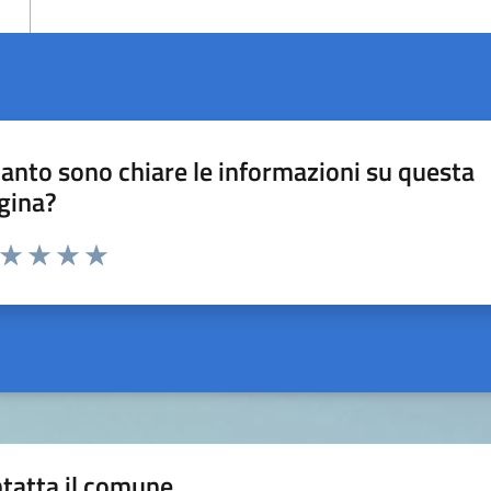
anto sono chiare le informazioni su questa
gina?
a da 1 a 5 stelle la pagina
ta 1 stelle su 5
Valuta 2 stelle su 5
Valuta 3 stelle su 5
Valuta 4 stelle su 5
Valuta 5 stelle su 5
tatta il comune