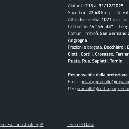
Abitanti:
213 al 31/12/2025
De
Superficie:
22,48
Kmq. Densit
Altitudine media:
1071
m.s.l.m.
Latitudine:
44° 54' 33''
Longit
Comuni limitrofi:
San Germano Ch
Angrogna
Frazioni e borgate:
Bocchiardi, 
Clotti, Cortili, Crosasso, Ferr
Ruata, Rue, Sapiatti, Tornini
Responsabile della protezione d
Email:
privacy.pramollo@ruparp
Pec:
pramollo@cert.ruparpiemon
I
erolese Industriale SpA
Terre del Dahu