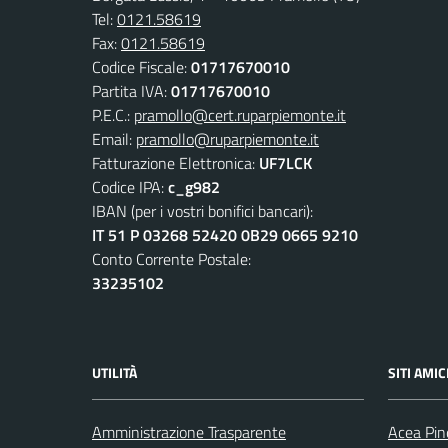
Tel:
0121.58619
Fax:
0121.58619
Codice Fiscale:
01717670010
Partita IVA:
01717670010
P.E.C.:
pramollo@cert.ruparpiemonte.it
Email:
pramollo@ruparpiemonte.it
Fatturazione Elettronica:
UF7LCK
Codice IPA:
c_g982
IBAN (per i vostri bonifici bancari):
IT 51 P 03268 52420 0B29 0665 9210
Conto Corrente Postale:
33235102
UTILITÀ
SITI AMIC
Amministrazione Trasparente
Acea Pin