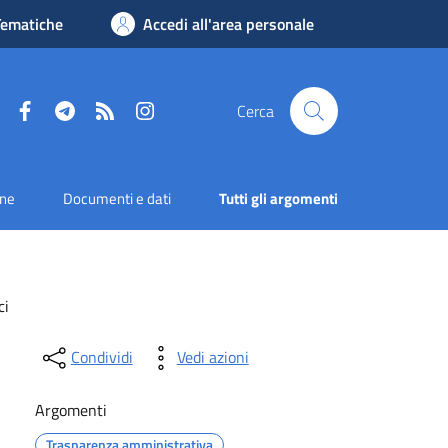
Tematiche
Accedi all'area personale
Facebook
Telegram
RSS
Instagram
Cerca
one
Documenti e dati
Tutti gli argomenti
ci
Condividi
Vedi azioni
Argomenti
Trasparenza amministrativa