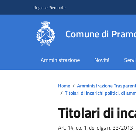
Regione Piemonte
Comune di Pramo
Amministrazione
Novità
Servi
Home
/
Amministrazione Trasparen
/
Titolari di incarichi politici, di a
Titolari di inc
Art. 14, co. 1, del dlgs n. 33/2013