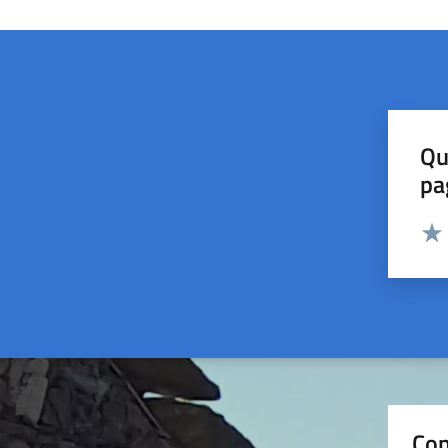
Qu
pa
Valut
Valu
Con