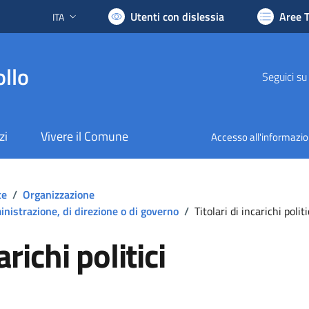
Utenti con dislessia
Aree 
ITA
Lingua attiva:
llo
Seguici su
zi
Vivere il Comune
Accesso all'informazi
te
/
Organizzazione
mministrazione, di direzione o di governo
/
Titolari di incarichi politi
arichi politici