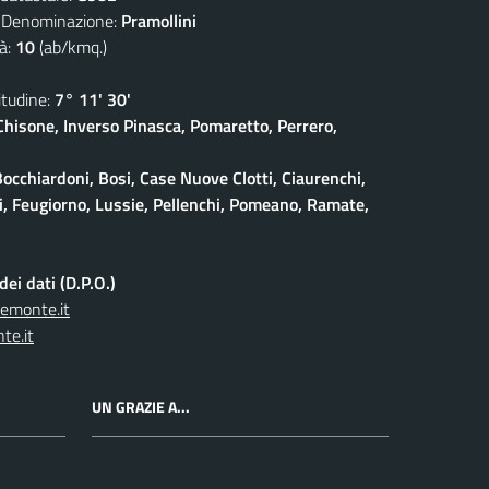
nominazione:
Pramollini
à:
10
(ab/kmq.)
udine:
7° 11' 30'
isone, Inverso Pinasca, Pomaretto, Perrero,
Bocchiardoni, Bosi, Case Nuove Clotti, Ciaurenchi,
ieri, Feugiorno, Lussie, Pellenchi, Pomeano, Ramate,
ei dati (D.P.O.)
iemonte.it
te.it
UN GRAZIE A...