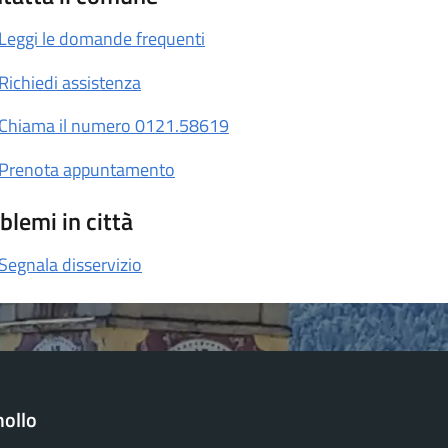
Leggi le domande frequenti
Richiedi assistenza
Chiama il numero 0121.58619
Prenota appuntamento
blemi in città
Segnala disservizio
ollo