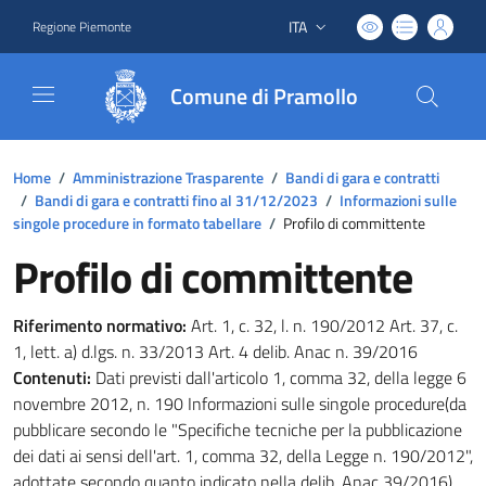
ITA
Regione Piemonte
Lingua attiva:
Comune di Pramollo
Home
/
Amministrazione Trasparente
/
Bandi di gara e contratti
/
Bandi di gara e contratti fino al 31/12/2023
/
Informazioni sulle
singole procedure in formato tabellare
/
Profilo di committente
Profilo di committente
Riferimento normativo:
Art. 1, c. 32, l. n. 190/2012 Art. 37, c.
1, lett. a) d.lgs. n. 33/2013 Art. 4 delib. Anac n. 39/2016
Contenuti:
Dati previsti dall'articolo 1, comma 32, della legge 6
novembre 2012, n. 190 Informazioni sulle singole procedure(da
pubblicare secondo le "Specifiche tecniche per la pubblicazione
dei dati ai sensi dell'art. 1, comma 32, della Legge n. 190/2012",
adottate secondo quanto indicato nella delib. Anac 39/2016)