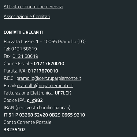
Attività economiche e Servizi
Associazioni e Comitati
CONTATTI E RECAPITI
Borgata Lussie, 1 - 10065 Pramollo (TO)
Tel:
0121.58619
Fax:
0121.58619
Codice Fiscale:
01717670010
Partita IVA:
01717670010
P.E.C.:
pramollo@cert.ruparpiemonte.it
Email:
pramollo@ruparpiemonte.it
Fatturazione Elettronica:
UF7LCK
Codice IPA:
c_g982
IBAN (per i vostri bonifici bancari):
IT 51 P 03268 52420 0B29 0665 9210
Conto Corrente Postale:
33235102