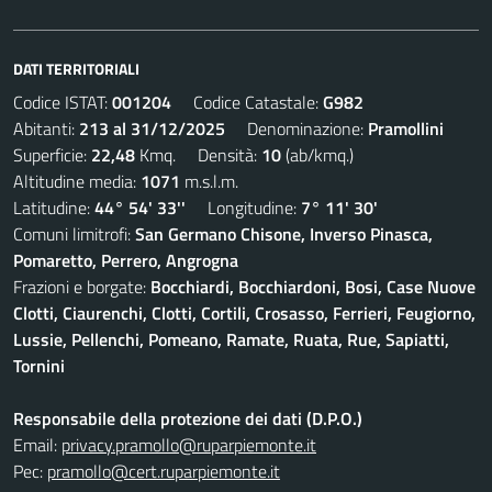
DATI TERRITORIALI
Codice ISTAT:
001204
Codice Catastale:
G982
Abitanti:
213 al 31/12/2025
Denominazione:
Pramollini
Superficie:
22,48
Kmq. Densità:
10
(ab/kmq.)
Altitudine media:
1071
m.s.l.m.
Latitudine:
44° 54' 33''
Longitudine:
7° 11' 30'
Comuni limitrofi:
San Germano Chisone, Inverso Pinasca,
Pomaretto, Perrero, Angrogna
Frazioni e borgate:
Bocchiardi, Bocchiardoni, Bosi, Case Nuove
Clotti, Ciaurenchi, Clotti, Cortili, Crosasso, Ferrieri, Feugiorno,
Lussie, Pellenchi, Pomeano, Ramate, Ruata, Rue, Sapiatti,
Tornini
Responsabile della protezione dei dati (D.P.O.)
Email:
privacy.pramollo@ruparpiemonte.it
Pec:
pramollo@cert.ruparpiemonte.it