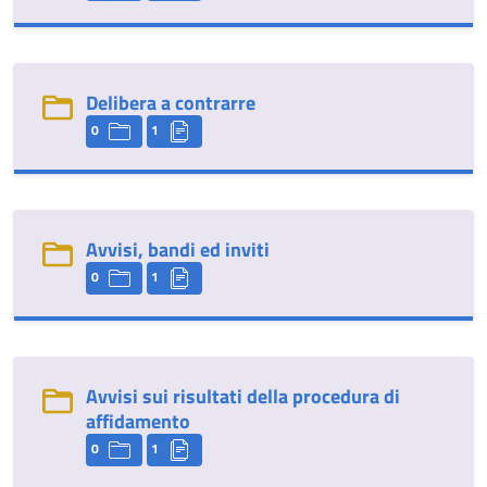
Delibera a contrarre
0
1
Avvisi, bandi ed inviti
0
1
Avvisi sui risultati della procedura di
affidamento
0
1