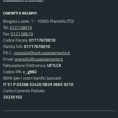
CONTATTI E RECAPITI
Borgata Lussie, 1 - 10065 Pramollo (TO)
Tel:
0121.58619
Fax:
0121.58619
Codice Fiscale:
01717670010
Partita IVA:
01717670010
P.E.C.:
pramollo@cert.ruparpiemonte.it
Email:
pramollo@ruparpiemonte.it
Fatturazione Elettronica:
UF7LCK
Codice IPA:
c_g982
IBAN (per i vostri bonifici bancari):
IT 51 P 03268 52420 0B29 0665 9210
Conto Corrente Postale:
33235102