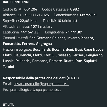
DATI TERRITORIALI
Codice ISTAT:
001204
Codice Catastale:
G982
Abitanti:
213 al 31/12/2025
Denominazione:
Pramollini
Superficie:
22,48
Kmq. Densità:
10
(ab/kmq.)
Altitudine media:
1071
m.s.l.m.
Latitudine:
44° 54' 33''
Longitudine:
7° 11' 30'
Comuni limitrofi:
San Germano Chisone, Inverso Pinasca,
Pomaretto, Perrero, Angrogna
Frazioni e borgate:
Bocchiardi, Bocchiardoni, Bosi, Case Nuove
Clotti, Ciaurenchi, Clotti, Cortili, Crosasso, Ferrieri, Feugiorno,
Lussie, Pellenchi, Pomeano, Ramate, Ruata, Rue, Sapiatti,
Tornini
Responsabile della protezione dei dati (D.P.O.)
Email:
privacy.pramollo@ruparpiemonte.it
Pec:
pramollo@cert.ruparpiemonte.it
UTILITÀ