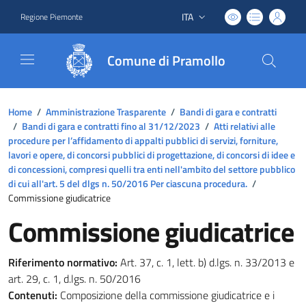
ITA
Regione Piemonte
Lingua attiva:
Comune di Pramollo
Home
/
Amministrazione Trasparente
/
Bandi di gara e contratti
/
Bandi di gara e contratti fino al 31/12/2023
/
Atti relativi alle
procedure per l’affidamento di appalti pubblici di servizi, forniture,
lavori e opere, di concorsi pubblici di progettazione, di concorsi di idee e
di concessioni, compresi quelli tra enti nell'ambito del settore pubblico
di cui all'art. 5 del dlgs n. 50/2016 Per ciascuna procedura.
/
Commissione giudicatrice
Commissione giudicatrice
Riferimento normativo:
Art. 37, c. 1, lett. b) d.lgs. n. 33/2013 e
art. 29, c. 1, d.lgs. n. 50/2016
Contenuti:
Composizione della commissione giudicatrice e i