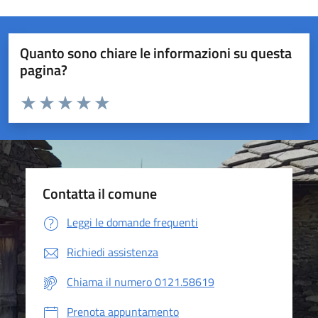
Quanto sono chiare le informazioni su questa
pagina?
Valuta da 1 a 5 stelle la pagina
Valuta 1 stelle su 5
Valuta 2 stelle su 5
Valuta 3 stelle su 5
Valuta 4 stelle su 5
Valuta 5 stelle su 5
Contatta il comune
Leggi le domande frequenti
Richiedi assistenza
Chiama il numero 0121.58619
Prenota appuntamento