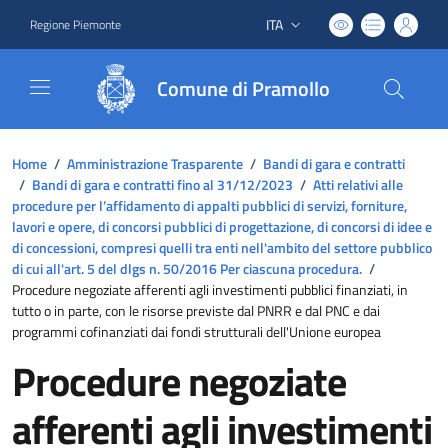
ITA
Regione Piemonte
Lingua attiva:
Comune di Pramollo
Home
/
Amministrazione Trasparente
/
Bandi di gara e contratti
/
Bandi di gara e contratti fino al 31/12/2023
/
Atti relativi alle
procedure per l’affidamento di appalti pubblici di servizi, forniture,
lavori e opere, di concorsi pubblici di progettazione, di concorsi di idee e
di concessioni, compresi quelli tra enti nell'ambito del settore pubblico
di cui all'art. 5 del dlgs n. 50/2016 Per ciascuna procedura.
/
Procedure negoziate afferenti agli investimenti pubblici finanziati, in
tutto o in parte, con le risorse previste dal PNRR e dal PNC e dai
programmi cofinanziati dai fondi strutturali dell'Unione europea
Procedure negoziate
afferenti agli investimenti