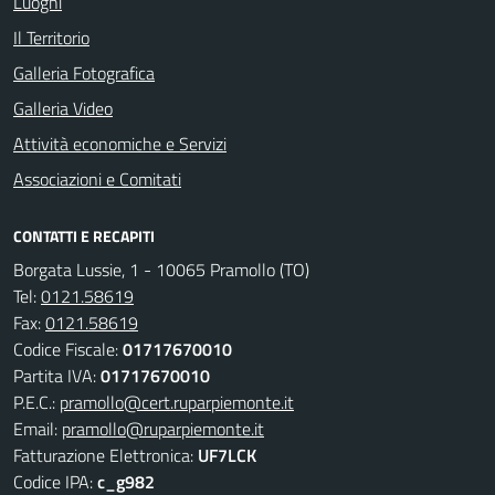
Luoghi
Il Territorio
Galleria Fotografica
Galleria Video
Attività economiche e Servizi
Associazioni e Comitati
CONTATTI E RECAPITI
Borgata Lussie, 1 - 10065 Pramollo (TO)
Tel:
0121.58619
Fax:
0121.58619
Codice Fiscale:
01717670010
Partita IVA:
01717670010
P.E.C.:
pramollo@cert.ruparpiemonte.it
Email:
pramollo@ruparpiemonte.it
Fatturazione Elettronica:
UF7LCK
Codice IPA:
c_g982