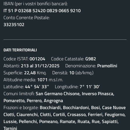
IBAN (per i vostri bonifici bancari):
IT 51 P 03268 52420 0B29 0665 9210
Conto Corrente Postale:
33235102
DATI TERRITORIALI
Codice ISTAT:
001204
Codice Catastale:
G982
Abitanti:
213 al 31/12/2025
Denominazione:
Pramollini
Superficie:
22,48
Kmq. Densità:
10
(ab/kmq.)
Altitudine media:
1071
m.s.l.m.
Latitudine:
44° 54' 33''
Longitudine:
7° 11' 30'
Comuni limitrofi:
San Germano Chisone, Inverso Pinasca,
Pomaretto, Perrero, Angrogna
Frazioni e borgate:
Bocchiardi, Bocchiardoni, Bosi, Case Nuove
Clotti, Ciaurenchi, Clotti, Cortili, Crosasso, Ferrieri, Feugiorno,
Lussie, Pellenchi, Pomeano, Ramate, Ruata, Rue, Sapiatti,
Tornini