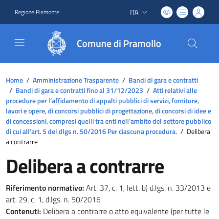
ITA
Regione Piemonte
Lingua attiva:
Comune di Pramollo
Home
/
Amministrazione Trasparente
/
Bandi di gara e contratti
/
Bandi di gara e contratti fino al 31/12/2023
/
Atti relativi alle
procedure per l’affidamento di appalti pubblici di servizi, forniture,
lavori e opere, di concorsi pubblici di progettazione, di concorsi di idee e
di concessioni, compresi quelli tra enti nell'ambito del settore pubblico
di cui all'art. 5 del dlgs n. 50/2016 Per ciascuna procedura.
/
Delibera
a contrarre
Delibera a contrarre
Riferimento normativo:
Art. 37, c. 1, lett. b) d.lgs. n. 33/2013 e
art. 29, c. 1, d.lgs. n. 50/2016
Contenuti:
Delibera a contrarre o atto equivalente (per tutte le