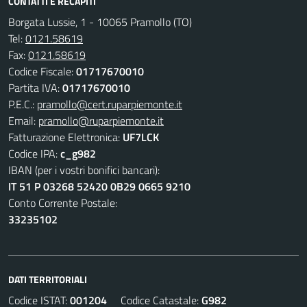
CONTATTI E RECAPITI
Borgata Lussie, 1 - 10065 Pramollo (TO)
Tel:
0121.58619
Fax:
0121.58619
Codice Fiscale:
01717670010
Partita IVA:
01717670010
P.E.C.:
pramollo@cert.ruparpiemonte.it
Email:
pramollo@ruparpiemonte.it
Fatturazione Elettronica:
UF7LCK
Codice IPA:
c_g982
IBAN (per i vostri bonifici bancari):
IT 51 P 03268 52420 0B29 0665 9210
Conto Corrente Postale:
33235102
DATI TERRITORIALI
Codice ISTAT:
001204
Codice Catastale:
G982