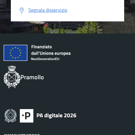
Segnala disservizio
Pramollo