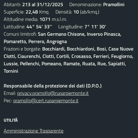
Abitanti:
213 al 31/12/2025
Denominazione:
Pramollini
Superficie:
22,48
Kmq. Densità:
10
(ab/kmq.)
Altitudine media:
1071
m.s.l.m.
Latitudine:
44° 54' 33''
Longitudine:
7° 11' 30'
Comuni limitrofi:
San Germano Chisone, Inverso Pinasca,
Pomaretto, Perrero, Angrogna
Frazioni e borgate:
Bocchiardi, Bocchiardoni, Bosi, Case Nuove
Clotti, Ciaurenchi, Clotti, Cortili, Crosasso, Ferrieri, Feugiorno,
Lussie, Pellenchi, Pomeano, Ramate, Ruata, Rue, Sapiatti,
Tornini
Responsabile della protezione dei dati (D.P.O.)
Email:
privacy.pramollo@ruparpiemonte.it
Pec:
pramollo@cert.ruparpiemonte.it
UTILITÀ
Amministrazione Trasparente