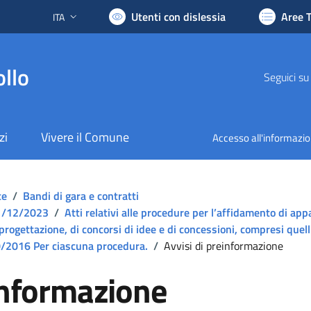
Utenti con dislessia
Aree 
ITA
Lingua attiva:
llo
Seguici su
zi
Vivere il Comune
Accesso all'informazi
te
/
Bandi di gara e contratti
 31/12/2023
/
Atti relativi alle procedure per l’affidamento di appal
 progettazione, di concorsi di idee e di concessioni, compresi quell
 50/2016 Per ciascuna procedura.
/
Avvisi di preinformazione
einformazione