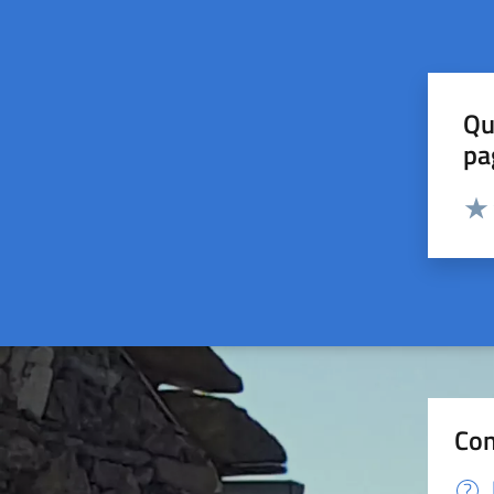
Qu
pa
Valut
Valu
Con