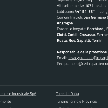
Altitudine media:
1071
m.s.l.m.
Latitudine:
44° 54' 33''
Longit
Comuni limitrofi:
San Germano Ch
Angrogna
Frazioni e borgate:
Bocchiardi, 
Clotti, Cortili, Crosasso, Ferr
Ruata, Rue, Sapiatti, Tornini
Responsabile della protezione d
Email:
privacy.pramollo@ruparp
Pec:
pramollo@cert.ruparpiemon
I
erolese Industriale SpA
Terre del Dahu
emonte
Turismo Torino e Provincia