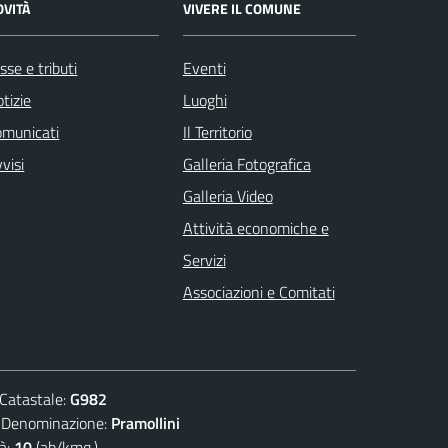
OVITÀ
VIVERE IL COMUNE
sse e tributi
Eventi
tizie
Luoghi
omunicati
Il Territorio
visi
Galleria Fotografica
Galleria Video
Attività economiche e
Servizi
Associazioni e Comitati
atastale:
G982
nominazione:
Pramollini
à:
10
(ab/kmq.)