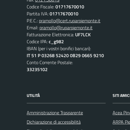
Codice Fiscale:
01717670010
Partita IVA:
01717670010
P.E.C.:
pramollo@cert.ruparpiemonte.it
Email:
pramollo@ruparpiemonte.it
Fatturazione Elettronica:
UF7LCK
Codice IPA:
c_g982
IBAN (per i vostri bonifici bancari):
IT 51 P 03268 52420 0B29 0665 9210
Conto Corrente Postale:
33235102
UTILITÀ
SITI AMIC
Amministrazione Trasparente
Acea Pin
Dichiarazione di accessibilità
ARPA Pi