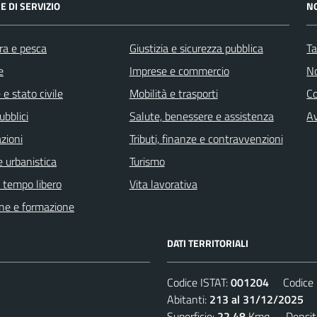
E DI SERVIZIO
N
ra e pesca
Giustizia e sicurezza pubblica
Ta
e
Imprese e commercio
No
e stato civile
Mobilità e trasporti
C
ubblici
Salute, benessere e assistenza
Av
zioni
Tributi, finanze e contravvenzioni
 urbanistica
Turismo
e tempo libero
Vita lavorativa
ne e formazione
DATI TERRITORIALI
Codice ISTAT:
001204
Codice C
Abitanti:
213 al 31/12/2025
De
Superficie:
22,48
Kmq. Densit