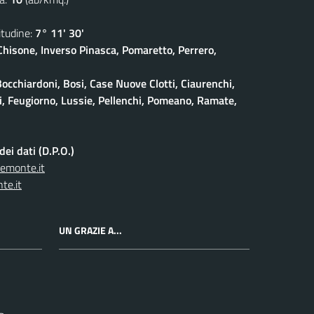
udine:
7° 11' 30'
isone, Inverso Pinasca, Pomaretto, Perrero,
Bocchiardoni, Bosi, Case Nuove Clotti, Ciaurenchi,
ieri, Feugiorno, Lussie, Pellenchi, Pomeano, Ramate,
ei dati (D.P.O.)
iemonte.it
te.it
UN GRAZIE A...