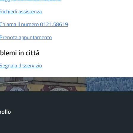
Richiedi assistenza
Chiama il numero 0121.58619
Prenota appuntamento
blemi in città
Segnala disservizio
ollo