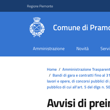
Regione Piemonte
Comune di Pramo
Amministrazione
Novità
Servi
Home
/
Amministrazione Trasparen
/
Bandi di gara e contratti fino al
lavori e opere, di concorsi pubblici di
pubblico di cui all'art. 5 del dlgs n.
Avvisi di pr