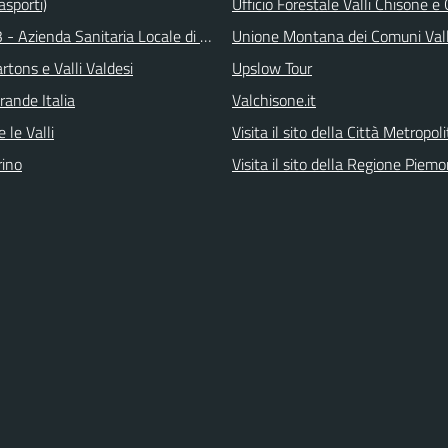
asporti)
Ufficio Forestale Valli Chisone 
 - Azienda Sanitaria Locale di Collegno e Pinerolo
Unione Montana dei Comuni Val
tons e Valli Valdesi
Upslow Tour
rande Italia
Valchisone.it
 le Valli
Visita il sito della Città Metropol
ino
Visita il sito della Regione Piem