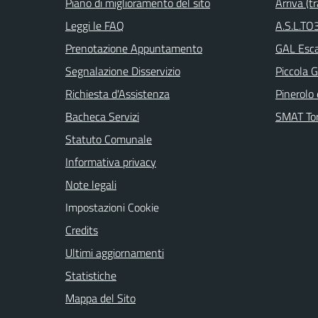
Piano di miglioramento del sito
Arriva (tr
Leggi le FAQ
A.S.L.TO3
Prenotazione Appuntamento
GAL Escar
Segnalazione Disservizio
Piccola G
Richiesta d'Assistenza
Pinerolo e
Bacheca Servizi
SMAT Tor
Statuto Comunale
Informativa privacy
Note legali
Impostazioni Cookie
Credits
Ultimi aggiornamenti
Statistiche
Mappa del Sito