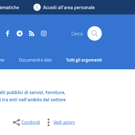
Tematiche
Accedi all'area personale
Facebook
Telegram
RSS
Instagram
Cerca
one
Documenti e dati
Tutti gli argomenti
ti pubblici di servizi, forniture,
i tra enti nell'ambito del settore
Condividi
Vedi azioni