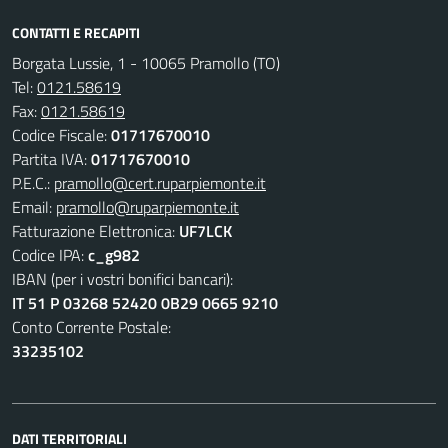
CONTATTI E RECAPITI
Borgata Lussie, 1 - 10065 Pramollo (TO)
Tel:
0121.58619
Fax:
0121.58619
Codice Fiscale:
01717670010
Partita IVA:
01717670010
P.E.C.:
pramollo@cert.ruparpiemonte.it
Email:
pramollo@ruparpiemonte.it
Fatturazione Elettronica:
UF7LCK
Codice IPA:
c_g982
IBAN (per i vostri bonifici bancari):
IT 51 P 03268 52420 0B29 0665 9210
Conto Corrente Postale:
33235102
DATI TERRITORIALI