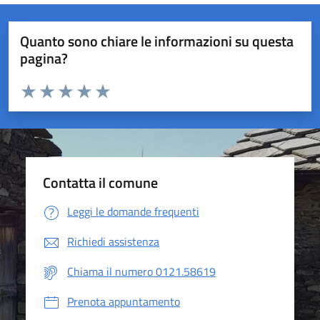
Quanto sono chiare le informazioni su questa
pagina?
Valuta da 1 a 5 stelle la pagina
Valuta 1 stelle su 5
Valuta 2 stelle su 5
Valuta 3 stelle su 5
Valuta 4 stelle su 5
Valuta 5 stelle su 5
Contatta il comune
Leggi le domande frequenti
Richiedi assistenza
Chiama il numero 0121.58619
Prenota appuntamento