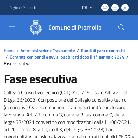
ITA
Regione Piemonte
Lingua attiva:
Comune di Pramollo
Home
/
Amministrazione Trasparente
/
Bandi di gara e contratti
/
Contratti con bandi e avvisi pubblicati dopo il 1° gennaio 2024
/
Fase esecutiva
Fase esecutiva
Collegio Consultivo Tecnico (CCT) (Art. 215 e ss. e All. V.2, del
D.Lgs. 36/2023) Composizione del Collegio consultivo tecnici
(nominativi) CV dei componenti Pari opportunità e inclusione
lavorativa (Art. 47, comma 3, comma 3-bis, comma 9, della
legge 77/2021 convertito con modificazioni dalla l. 108/2021;
art. 1, comma 8, allegato II.3, del D.Lgs. 36/2023) Pari
opportunità e inclusione lavorativa nei contratti pubblici PNRR e