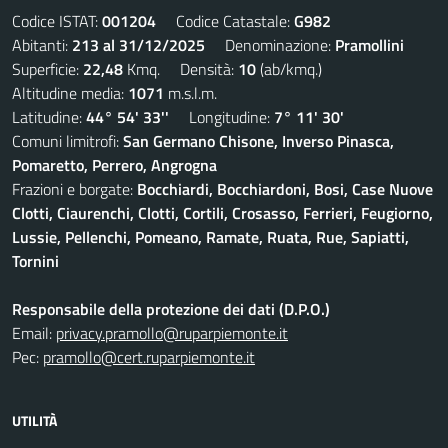
Codice ISTAT:
001204
Codice Catastale:
G982
Abitanti:
213 al 31/12/2025
Denominazione:
Pramollini
Superficie:
22,48
Kmq. Densità:
10
(ab/kmq.)
Altitudine media:
1071
m.s.l.m.
Latitudine:
44° 54' 33''
Longitudine:
7° 11' 30'
Comuni limitrofi:
San Germano Chisone, Inverso Pinasca,
Pomaretto, Perrero, Angrogna
Frazioni e borgate:
Bocchiardi, Bocchiardoni, Bosi, Case Nuove
Clotti, Ciaurenchi, Clotti, Cortili, Crosasso, Ferrieri, Feugiorno,
Lussie, Pellenchi, Pomeano, Ramate, Ruata, Rue, Sapiatti,
Tornini
Responsabile della protezione dei dati (D.P.O.)
Email:
privacy.pramollo@ruparpiemonte.it
Pec:
pramollo@cert.ruparpiemonte.it
UTILITÀ