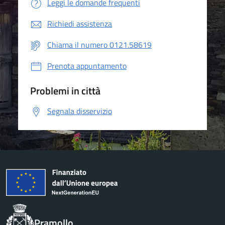
Leggi le domande frequenti
Richiedi assistenza
Chiama il numero 0121.58619
Prenota appuntamento
Problemi in città
Segnala disservizio
Pramollo