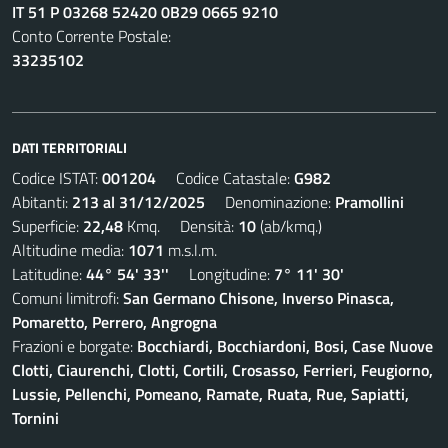
IT 51 P 03268 52420 0B29 0665 9210
Conto Corrente Postale:
33235102
DATI TERRITORIALI
Codice ISTAT:
001204
Codice Catastale:
G982
Abitanti:
213 al 31/12/2025
Denominazione:
Pramollini
Superficie:
22,48
Kmq. Densità:
10
(ab/kmq.)
Altitudine media:
1071
m.s.l.m.
Latitudine:
44° 54' 33''
Longitudine:
7° 11' 30'
Comuni limitrofi:
San Germano Chisone, Inverso Pinasca,
Pomaretto, Perrero, Angrogna
Frazioni e borgate:
Bocchiardi, Bocchiardoni, Bosi, Case Nuove
Clotti, Ciaurenchi, Clotti, Cortili, Crosasso, Ferrieri, Feugiorno,
Lussie, Pellenchi, Pomeano, Ramate, Ruata, Rue, Sapiatti,
Tornini