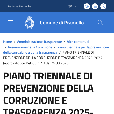
ITA
Regione Piemonte
Lingua attiva:
Comune di Pramollo
Home
/
Amministrazione Trasparente
/
Altri contenuti
/
Prevenzione della Corruzione
/
Piano triennale per la prevenzione
della corruzione e della trasparenza
/
PIANO TRIENNALE DI
PREVENZIONE DELLA CORRUZIONE E TRASPARENZA 2025-2027
(approvato con Del. GC n. 13 del 24.03.2025)
PIANO TRIENNALE DI
PREVENZIONE DELLA
CORRUZIONE E
TRASPARENZA 2025-