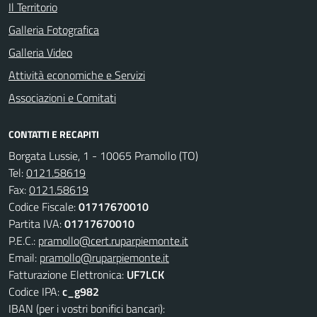
Il Territorio
Galleria Fotografica
Galleria Video
Attività economiche e Servizi
Associazioni e Comitati
CONTATTI E RECAPITI
Borgata Lussie, 1 - 10065 Pramollo (TO)
Tel:
0121.58619
Fax:
0121.58619
Codice Fiscale:
01717670010
Partita IVA:
01717670010
P.E.C.:
pramollo@cert.ruparpiemonte.it
Email:
pramollo@ruparpiemonte.it
Fatturazione Elettronica:
UF7LCK
Codice IPA:
c_g982
IBAN (per i vostri bonifici bancari):