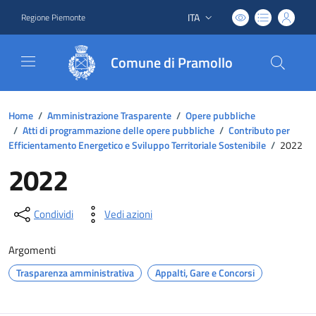
ITA
Regione Piemonte
Lingua attiva:
Comune di Pramollo
Home
/
Amministrazione Trasparente
/
Opere pubbliche
/
Atti di programmazione delle opere pubbliche
/
Contributo per
Efficientamento Energetico e Sviluppo Territoriale Sostenibile
/
2022
2022
Condividi
Vedi azioni
Argomenti
Trasparenza amministrativa
Appalti, Gare e Concorsi