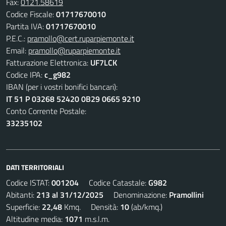
Fax:
0121.58619
Codice Fiscale:
01717670010
Partita IVA:
01717670010
P.E.C.:
pramollo@cert.ruparpiemonte.it
Email:
pramollo@ruparpiemonte.it
Fatturazione Elettronica:
UF7LCK
Codice IPA:
c_g982
IBAN (per i vostri bonifici bancari):
IT 51 P 03268 52420 0B29 0665 9210
Conto Corrente Postale:
33235102
DATI TERRITORIALI
Codice ISTAT:
001204
Codice Catastale:
G982
Abitanti:
213 al 31/12/2025
Denominazione:
Pramollini
Superficie:
22,48
Kmq. Densità:
10
(ab/kmq.)
Altitudine media:
1071
m.s.l.m.