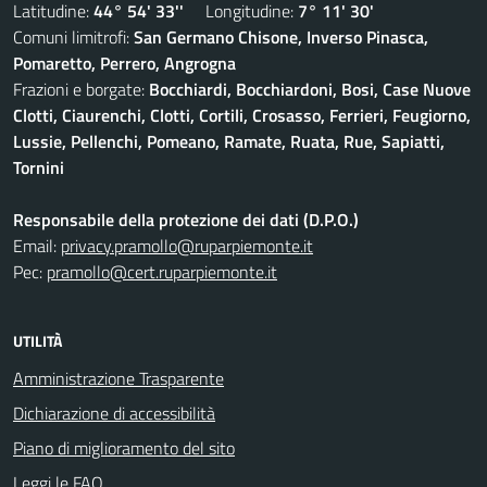
Latitudine:
44° 54' 33''
Longitudine:
7° 11' 30'
Comuni limitrofi:
San Germano Chisone, Inverso Pinasca,
Pomaretto, Perrero, Angrogna
Frazioni e borgate:
Bocchiardi, Bocchiardoni, Bosi, Case Nuove
Clotti, Ciaurenchi, Clotti, Cortili, Crosasso, Ferrieri, Feugiorno,
Lussie, Pellenchi, Pomeano, Ramate, Ruata, Rue, Sapiatti,
Tornini
Responsabile della protezione dei dati (D.P.O.)
Email:
privacy.pramollo@ruparpiemonte.it
Pec:
pramollo@cert.ruparpiemonte.it
UTILITÀ
Amministrazione Trasparente
Dichiarazione di accessibilità
Piano di miglioramento del sito
Leggi le FAQ