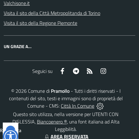
Valchisone.it
Visita il sito della Città Metropolitanda di Torino
Visita il sito della Regione Piemonte
UN GRAZIE A...
Facebook
Telegram
RSS
Instagram
Seguici su
©
2026
Comune di
Pramollo
- Tutti i diritti riservati - I
contenuti del sito, testi e immagini sono di proprietà del
Comune - CMS:
Città In Comune
Questo sito utilizza, nella versione per UTENTI CON
DISLESSIA,
Biancoenero ®
, una font italiana ad Alta
Leggibilità.
Reimposta
AREA RISERVATA
tutto