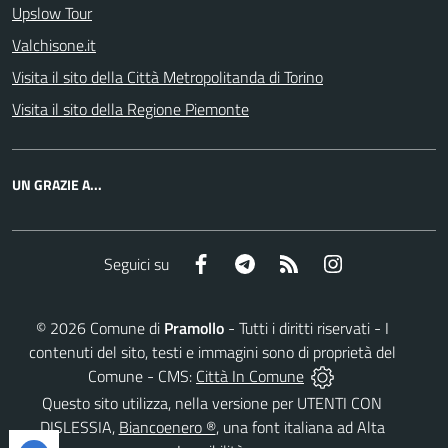
Upslow Tour
Valchisone.it
Visita il sito della Città Metropolitanda di Torino
Visita il sito della Regione Piemonte
UN GRAZIE A...
Facebook
Telegram
RSS
Instagram
Seguici su
©
2026
Comune di
Pramollo
- Tutti i diritti riservati - I
contenuti del sito, testi e immagini sono di proprietà del
Comune - CMS:
Città In Comune
Questo sito utilizza, nella versione per UTENTI CON
DISLESSIA,
Biancoenero ®
, una font italiana ad Alta