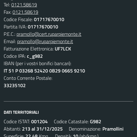
Tel:
0121.58619
Fax:
0121.58619
Codice Fiscale:
01717670010
Partita IVA:
01717670010
P.E.C.:
pramollo@cert.ruparpiemonte.it
Email:
pramollo@ruparpiemonte.it
Fatturazione Elettronica:
UF7LCK
Codice IPA:
c_g982
IBAN (per i vostri bonifici bancari):
IT 51 P 03268 52420 0B29 0665 9210
Conto Corrente Postale:
33235102
DATI TERRITORIALI
Codice ISTAT:
001204
Codice Catastale:
G982
Abitanti:
213 al 31/12/2025
Denominazione:
Pramollini
Superficie:
22,48
Kmq. Densità:
10
(ab/kmq.)