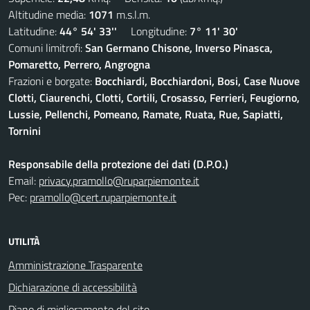
Altitudine media:
1071
m.s.l.m.
Latitudine:
44° 54' 33''
Longitudine:
7° 11' 30'
Comuni limitrofi:
San Germano Chisone, Inverso Pinasca,
Pomaretto, Perrero, Angrogna
Frazioni e borgate:
Bocchiardi, Bocchiardoni, Bosi, Case Nuove
Clotti, Ciaurenchi, Clotti, Cortili, Crosasso, Ferrieri, Feugiorno,
Lussie, Pellenchi, Pomeano, Ramate, Ruata, Rue, Sapiatti,
Tornini
Responsabile della protezione dei dati (D.P.O.)
Email:
privacy.pramollo@ruparpiemonte.it
Pec:
pramollo@cert.ruparpiemonte.it
UTILITÀ
Amministrazione Trasparente
Dichiarazione di accessibilità
Piano di miglioramento del sito