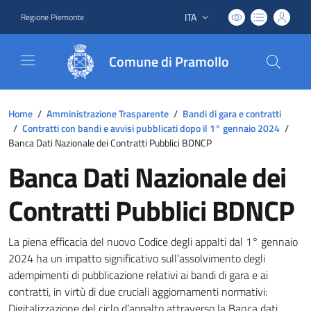
ITA
Regione Piemonte
Lingua attiva:
Comune di Pramollo
Home
/
Amministrazione Trasparente
/
Bandi di gara e contratti
/
Contratti con bandi e avvisi pubblicati dopo il 1° gennaio 2024
/
Banca Dati Nazionale dei Contratti Pubblici BDNCP
Banca Dati Nazionale dei
Contratti Pubblici BDNCP
La piena efficacia del nuovo Codice degli appalti dal 1° gennaio
2024 ha un impatto significativo sull’assolvimento degli
adempimenti di pubblicazione relativi ai bandi di gara e ai
contratti, in virtù di due cruciali aggiornamenti normativi:
Digitalizzazione del ciclo d’appalto attraverso la Banca dati