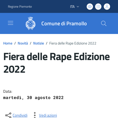
ITA
Regione Piemonte
Lingua attiva:
Comune di Pramollo
Home
/
Novità
/
Notizie
/
Fiera delle Rape Edizione 2022
Fiera delle Rape Edizione
2022
Dettagli del documento
Data:
martedì, 30 agosto 2022
Condividi
Vedi azioni