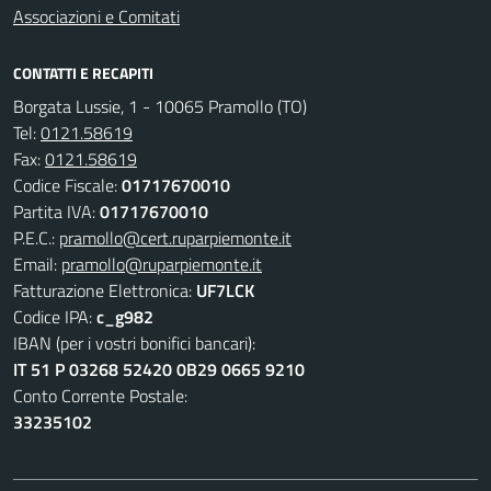
Associazioni e Comitati
CONTATTI E RECAPITI
Borgata Lussie, 1 - 10065 Pramollo (TO)
Tel:
0121.58619
Fax:
0121.58619
Codice Fiscale:
01717670010
Partita IVA:
01717670010
P.E.C.:
pramollo@cert.ruparpiemonte.it
Email:
pramollo@ruparpiemonte.it
Fatturazione Elettronica:
UF7LCK
Codice IPA:
c_g982
IBAN (per i vostri bonifici bancari):
IT 51 P 03268 52420 0B29 0665 9210
Conto Corrente Postale:
33235102