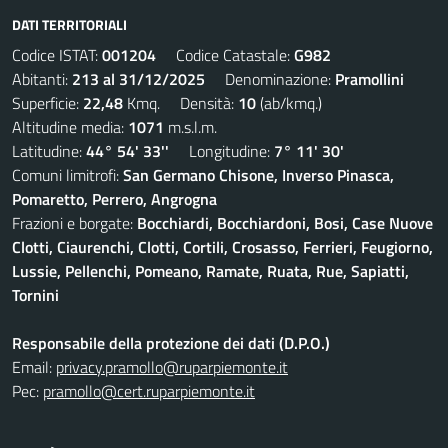
DATI TERRITORIALI
Codice ISTAT:
001204
Codice Catastale:
G982
Abitanti:
213 al 31/12/2025
Denominazione:
Pramollini
Superficie:
22,48
Kmq. Densità:
10
(ab/kmq.)
Altitudine media:
1071
m.s.l.m.
Latitudine:
44° 54' 33''
Longitudine:
7° 11' 30'
Comuni limitrofi:
San Germano Chisone, Inverso Pinasca,
Pomaretto, Perrero, Angrogna
Frazioni e borgate:
Bocchiardi, Bocchiardoni, Bosi, Case Nuove
Clotti, Ciaurenchi, Clotti, Cortili, Crosasso, Ferrieri, Feugiorno,
Lussie, Pellenchi, Pomeano, Ramate, Ruata, Rue, Sapiatti,
Tornini
Responsabile della protezione dei dati (D.P.O.)
Email:
privacy.pramollo@ruparpiemonte.it
Pec:
pramollo@cert.ruparpiemonte.it