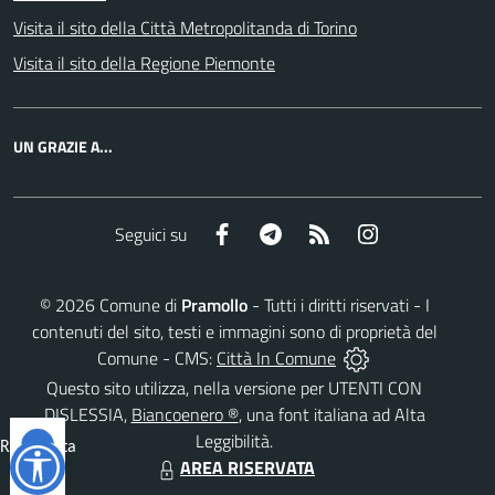
Visita il sito della Città Metropolitanda di Torino
Visita il sito della Regione Piemonte
UN GRAZIE A...
Facebook
Telegram
RSS
Instagram
Seguici su
©
2026
Comune di
Pramollo
- Tutti i diritti riservati - I
contenuti del sito, testi e immagini sono di proprietà del
Comune - CMS:
Città In Comune
Questo sito utilizza, nella versione per UTENTI CON
DISLESSIA,
Biancoenero ®
, una font italiana ad Alta
Leggibilità.
Reimposta
AREA RISERVATA
tutto