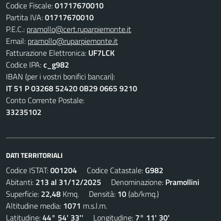
Codice Fiscale:
01717670010
Partita IVA:
01717670010
P.E.C.:
pramollo@cert.ruparpiemonte.it
Email:
pramollo@ruparpiemonte.it
Fatturazione Elettronica:
UF7LCK
Codice IPA:
c_g982
IBAN (per i vostri bonifici bancari):
IT 51 P 03268 52420 0B29 0665 9210
Conto Corrente Postale:
33235102
DATI TERRITORIALI
Codice ISTAT:
001204
Codice Catastale:
G982
Abitanti:
213 al 31/12/2025
Denominazione:
Pramollini
Superficie:
22,48
Kmq. Densità:
10
(ab/kmq.)
Altitudine media:
1071
m.s.l.m.
Latitudine:
44° 54' 33''
Longitudine:
7° 11' 30'