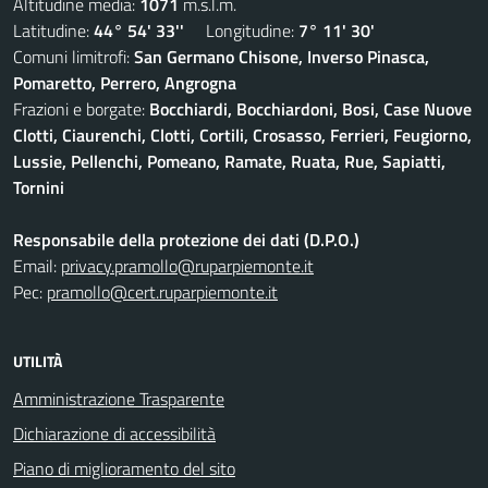
Altitudine media:
1071
m.s.l.m.
Latitudine:
44° 54' 33''
Longitudine:
7° 11' 30'
Comuni limitrofi:
San Germano Chisone, Inverso Pinasca,
Pomaretto, Perrero, Angrogna
Frazioni e borgate:
Bocchiardi, Bocchiardoni, Bosi, Case Nuove
Clotti, Ciaurenchi, Clotti, Cortili, Crosasso, Ferrieri, Feugiorno,
Lussie, Pellenchi, Pomeano, Ramate, Ruata, Rue, Sapiatti,
Tornini
Responsabile della protezione dei dati (D.P.O.)
Email:
privacy.pramollo@ruparpiemonte.it
Pec:
pramollo@cert.ruparpiemonte.it
UTILITÀ
Amministrazione Trasparente
Dichiarazione di accessibilità
Piano di miglioramento del sito