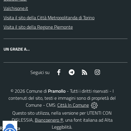
Valchisone.it
Visita il sito della Città Metropolitanda di Torino
Visita il sito della Regione Piemonte
UN GRAZIE A...
Facebook
Telegram
RSS
Instagram
Seguici su
©
2026
Comune di
Pramollo
- Tutti i diritti riservati - I
contenuti del sito, testi e immagini sono di proprietà del
Comune - CMS:
Città In Comune
Questo sito utilizza, nella versione per UTENTI CON
DISLESSIA,
Biancoenero ®
, una font italiana ad Alta
Leggibilità.
Reimposta