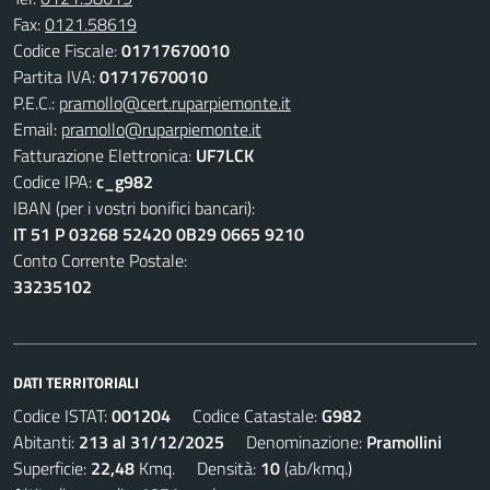
Fax:
0121.58619
Codice Fiscale:
01717670010
Partita IVA:
01717670010
P.E.C.:
pramollo@cert.ruparpiemonte.it
Email:
pramollo@ruparpiemonte.it
Fatturazione Elettronica:
UF7LCK
Codice IPA:
c_g982
IBAN (per i vostri bonifici bancari):
IT 51 P 03268 52420 0B29 0665 9210
Conto Corrente Postale:
33235102
DATI TERRITORIALI
Codice ISTAT:
001204
Codice Catastale:
G982
Abitanti:
213 al 31/12/2025
Denominazione:
Pramollini
Superficie:
22,48
Kmq. Densità:
10
(ab/kmq.)