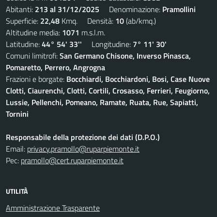
Abitanti:
213 al 31/12/2025
Denominazione:
Pramollini
Superficie:
22,48
Kmq. Densità:
10
(ab/kmq.)
Altitudine media:
1071
m.s.l.m.
Latitudine:
44° 54' 33''
Longitudine:
7° 11' 30'
Comuni limitrofi:
San Germano Chisone, Inverso Pinasca,
Pomaretto, Perrero, Angrogna
Frazioni e borgate:
Bocchiardi, Bocchiardoni, Bosi, Case Nuove
Clotti, Ciaurenchi, Clotti, Cortili, Crosasso, Ferrieri, Feugiorno,
Lussie, Pellenchi, Pomeano, Ramate, Ruata, Rue, Sapiatti,
Tornini
Responsabile della protezione dei dati (D.P.O.)
Email:
privacy.pramollo@ruparpiemonte.it
Pec:
pramollo@cert.ruparpiemonte.it
UTILITÀ
Amministrazione Trasparente