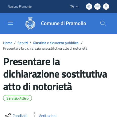
ITA
Regione Piemonte
Lingua attiva:
Comune di Pramollo
Home
/
Servizi
/
Giustizia e sicurezza pubblica
/
Presentare la dichiarazione sostitutiva atto di notorietà
Presentare la
dichiarazione sostitutiva
atto di notorietà
Servizio Attivo
Dettagli del documento
Condividi
Vedi azioni