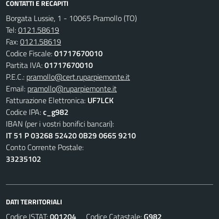
CONTATTI E RECAPITI
Borgata Lussie, 1 - 10065 Pramollo (TO)
Tel:
0121.58619
Fax:
0121.58619
Codice Fiscale:
01717670010
Partita IVA:
01717670010
P.E.C.:
pramollo@cert.ruparpiemonte.it
Email:
pramollo@ruparpiemonte.it
Fatturazione Elettronica:
UF7LCK
Codice IPA:
c_g982
IBAN (per i vostri bonifici bancari):
IT 51 P 03268 52420 0B29 0665 9210
Conto Corrente Postale:
33235102
DATI TERRITORIALI
Codice ISTAT:
001204
Codice Catastale:
G982