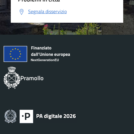
Segnala disservizio
Pramollo