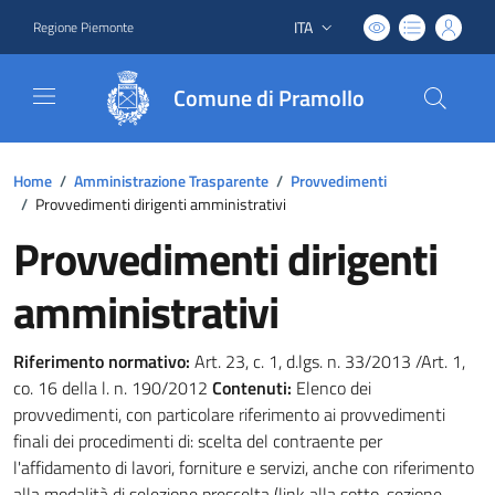
ITA
Regione Piemonte
Lingua attiva:
Comune di Pramollo
Home
/
Amministrazione Trasparente
/
Provvedimenti
/
Provvedimenti dirigenti amministrativi
Provvedimenti dirigenti
amministrativi
Riferimento normativo:
Art. 23, c. 1, d.lgs. n. 33/2013 /Art. 1,
co. 16 della l. n. 190/2012
Contenuti:
Elenco dei
provvedimenti, con particolare riferimento ai provvedimenti
finali dei procedimenti di: scelta del contraente per
l'affidamento di lavori, forniture e servizi, anche con riferimento
alla modalità di selezione prescelta (link alla sotto-sezione