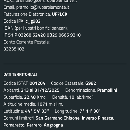
P.E.C.:
pramollo@cert.ruparpiemonte.it
Email:
pramollo@ruparpiemonte.it
Fatturazione Elettronica:
UF7LCK
Codice IPA:
c_g982
IBAN (per i vostri bonifici bancari):
IT 51 P 03268 52420 0B29 0665 9210
Conto Corrente Postale:
33235102
DATI TERRITORIALI
Codice ISTAT:
001204
Codice Catastale:
G982
Abitanti:
213 al 31/12/2025
Denominazione:
Pramollini
Superficie:
22,48
Kmq. Densità:
10
(ab/kmq.)
Altitudine media:
1071
m.s.l.m.
Latitudine:
44° 54' 33''
Longitudine:
7° 11' 30'
Comuni limitrofi:
San Germano Chisone, Inverso Pinasca,
Pomaretto, Perrero, Angrogna