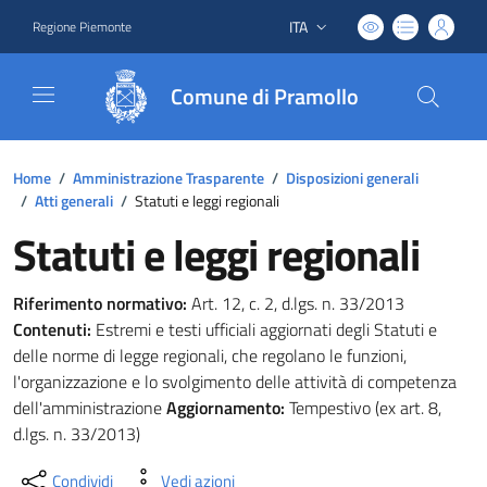
ITA
Regione Piemonte
Lingua attiva:
Comune di Pramollo
Home
/
Amministrazione Trasparente
/
Disposizioni generali
/
Atti generali
/
Statuti e leggi regionali
Statuti e leggi regionali
Riferimento normativo:
Art. 12, c. 2, d.lgs. n. 33/2013
Contenuti:
Estremi e testi ufficiali aggiornati degli Statuti e
delle norme di legge regionali, che regolano le funzioni,
l'organizzazione e lo svolgimento delle attività di competenza
dell'amministrazione
Aggiornamento:
Tempestivo (ex art. 8,
d.lgs. n. 33/2013)
Condividi
Vedi azioni