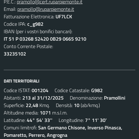
P.E.C.:
pramollo@cert.ruparpiemonte.it
Email:
pramollo@ruparpiemonte.it
Fatturazione Elettronica:
UF7LCK
Codice IPA:
c_g982
IBAN (per i vostri bonifici bancari):
IT 51 P 03268 52420 0B29 0665 9210
Conto Corrente Postale:
33235102
DATI TERRITORIALI
Codice ISTAT:
001204
Codice Catastale:
G982
Abitanti:
213 al 31/12/2025
Denominazione:
Pramollini
Superficie:
22,48
Kmq. Densità:
10
(ab/kmq.)
Altitudine media:
1071
m.s.l.m.
Latitudine:
44° 54' 33''
Longitudine:
7° 11' 30'
Comuni limitrofi:
San Germano Chisone, Inverso Pinasca,
Pomaretto, Perrero, Angrogna