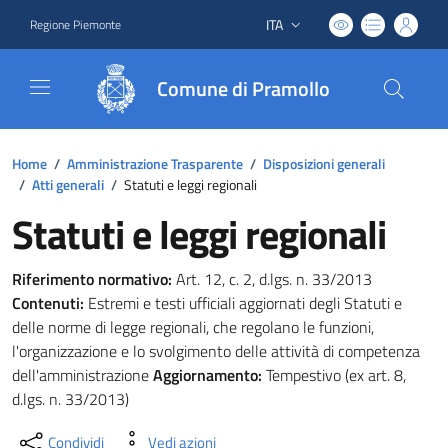
ITA
Regione Piemonte
Lingua attiva:
Comune di Pramollo
Home
/
Amministrazione Trasparente
/
Disposizioni generali
/
Atti generali
/
Statuti e leggi regionali
Statuti e leggi regionali
Riferimento normativo:
Art. 12, c. 2, d.lgs. n. 33/2013
Contenuti:
Estremi e testi ufficiali aggiornati degli Statuti e
delle norme di legge regionali, che regolano le funzioni,
l'organizzazione e lo svolgimento delle attività di competenza
dell'amministrazione
Aggiornamento:
Tempestivo (ex art. 8,
d.lgs. n. 33/2013)
Condividi
Vedi azioni