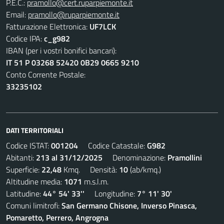
P.E.C.:
pramollo@cert.ruparpiemonte.it
Email:
pramollo@ruparpiemonte.it
Fatturazione Elettronica:
UF7LCK
Codice IPA:
c_g982
IBAN (per i vostri bonifici bancari):
IT 51 P 03268 52420 0B29 0665 9210
Conto Corrente Postale:
33235102
DATI TERRITORIALI
Codice ISTAT:
001204
Codice Catastale:
G982
Abitanti:
213 al 31/12/2025
Denominazione:
Pramollini
Superficie:
22,48
Kmq. Densità:
10
(ab/kmq.)
Altitudine media:
1071
m.s.l.m.
Latitudine:
44° 54' 33''
Longitudine:
7° 11' 30'
Comuni limitrofi:
San Germano Chisone, Inverso Pinasca,
Pomaretto, Perrero, Angrogna