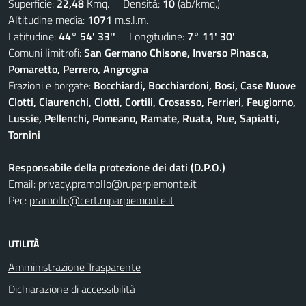
Superficie:
22,48
Kmq. Densità:
10
(ab/kmq.)
Altitudine media:
1071
m.s.l.m.
Latitudine:
44° 54' 33''
Longitudine:
7° 11' 30'
Comuni limitrofi:
San Germano Chisone, Inverso Pinasca,
Pomaretto, Perrero, Angrogna
Frazioni e borgate:
Bocchiardi, Bocchiardoni, Bosi, Case Nuove
Clotti, Ciaurenchi, Clotti, Cortili, Crosasso, Ferrieri, Feugiorno,
Lussie, Pellenchi, Pomeano, Ramate, Ruata, Rue, Sapiatti,
Tornini
Responsabile della protezione dei dati (D.P.O.)
Email:
privacy.pramollo@ruparpiemonte.it
Pec:
pramollo@cert.ruparpiemonte.it
UTILITÀ
Amministrazione Trasparente
Dichiarazione di accessibilità