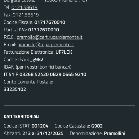
Tel:
0121.58619
Fax:
0121.58619
Codice Fiscale:
01717670010
Partita IVA:
01717670010
P.E.C.:
pramollo@cert.ruparpiemonte.it
Email:
pramollo@ruparpiemonte.it
Fatturazione Elettronica:
UF7LCK
Codice IPA:
c_g982
IBAN (per i vostri bonifici bancari):
IT 51 P 03268 52420 0B29 0665 9210
Conto Corrente Postale:
33235102
DATI TERRITORIALI
Codice ISTAT:
001204
Codice Catastale:
G982
Abitanti:
213 al 31/12/2025
Denominazione:
Pramollini