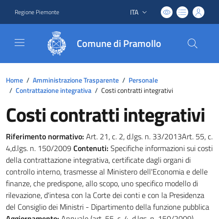
ITA
Regione Piemonte
Lingua attiva:
Comune di Pramollo
Home
/
Amministrazione Trasparente
/
Personale
/
Contrattazione integrativa
/
Costi contratti integrativi
Costi contratti integrativi
Riferimento normativo:
Art. 21, c. 2, d.lgs. n. 33/2013Art. 55, c.
4,d.lgs. n. 150/2009
Contenuti:
Specifiche informazioni sui costi
della contrattazione integrativa, certificate dagli organi di
controllo interno, trasmesse al Ministero dell'Economia e delle
finanze, che predispone, allo scopo, uno specifico modello di
rilevazione, d'intesa con la Corte dei conti e con la Presidenza
del Consiglio dei Ministri - Dipartimento della funzione pubblica
Aggiornamento:
Annuale (art. 55, c. 4, d.lgs. n. 150/2009)