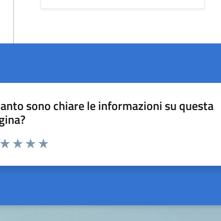
anto sono chiare le informazioni su questa
gina?
a da 1 a 5 stelle la pagina
ta 1 stelle su 5
Valuta 2 stelle su 5
Valuta 3 stelle su 5
Valuta 4 stelle su 5
Valuta 5 stelle su 5