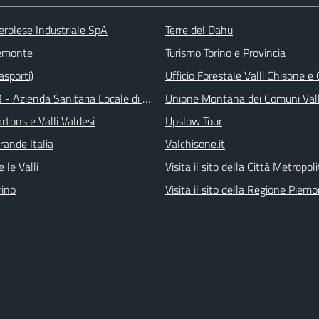
erolese Industriale SpA
Terre del Dahu
emonte
Turismo Torino e Provincia
asporti)
Ufficio Forestale Valli Chisone 
 - Azienda Sanitaria Locale di Collegno e Pinerolo
Unione Montana dei Comuni Val
tons e Valli Valdesi
Upslow Tour
rande Italia
Valchisone.it
 le Valli
Visita il sito della Città Metropol
ino
Visita il sito della Regione Piem