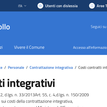
Utenti con dislessia
Aree 
ITA
Lingua attiva:
llo
Seguici su
zi
Vivere il Comune
Accesso all'informazi
te
/
Personale
/
Contrattazione integrativa
/
Costi contratti in
i integrativi
 2, d.lgs. n. 33/2013Art. 55, c. 4,d.lgs. n. 150/2009
sui costi della contrattazione integrativa,