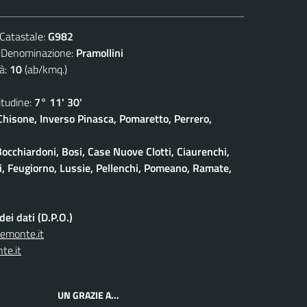
atastale:
G982
nominazione:
Pramollini
à:
10
(ab/kmq.)
udine:
7° 11' 30'
isone, Inverso Pinasca, Pomaretto, Perrero,
Bocchiardoni, Bosi, Case Nuove Clotti, Ciaurenchi,
ieri, Feugiorno, Lussie, Pellenchi, Pomeano, Ramate,
ei dati (D.P.O.)
iemonte.it
te.it
UN GRAZIE A...