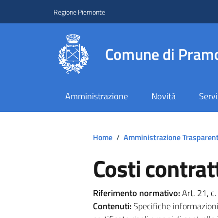
Regione Piemonte
Comune di Pramo
Amministrazione
Novità
Servi
Home
/
Amministrazione Trasparen
Costi contratt
Riferimento normativo:
Art. 21, c.
Contenuti:
Specifiche informazioni 