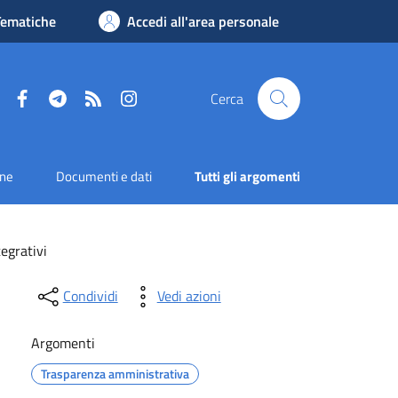
Tematiche
Accedi all'area personale
Facebook
Telegram
RSS
Instagram
Cerca
one
Documenti e dati
Tutti gli argomenti
tegrativi
Condividi
Vedi azioni
Argomenti
Trasparenza amministrativa