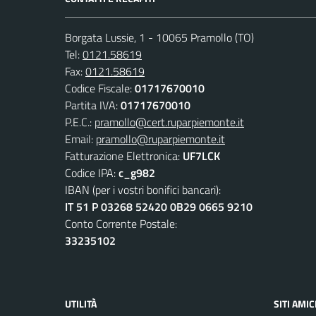
Borgata Lussie, 1 - 10065 Pramollo (TO)
Tel:
0121.58619
Fax:
0121.58619
Codice Fiscale:
01717670010
Partita IVA:
01717670010
P.E.C.:
pramollo@cert.ruparpiemonte.it
Email:
pramollo@ruparpiemonte.it
Fatturazione Elettronica:
UF7LCK
Codice IPA:
c_g982
IBAN (per i vostri bonifici bancari):
IT 51 P 03268 52420 0B29 0665 9210
Conto Corrente Postale:
33235102
UTILITÀ
SITI AMIC