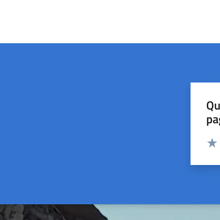
Qu
pa
Valut
Valu