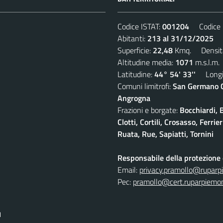
Codice ISTAT:
001204
Codice C
Abitanti:
213 al 31/12/2025
De
Superficie:
22,48
Kmq. Densit
Altitudine media:
1071
m.s.l.m.
Latitudine:
44° 54' 33''
Longit
Comuni limitrofi:
San Germano Ch
Angrogna
Frazioni e borgate:
Bocchiardi, 
Clotti, Cortili, Crosasso, Ferr
Ruata, Rue, Sapiatti, Tornini
Responsabile della protezione d
Email:
privacy.pramollo@ruparp
Pec:
pramollo@cert.ruparpiemon
I