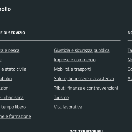
ollo
E DI SERVIZIO
N
ra e pesca
Giustizia e sicurezza pubblica
Ta
e
Imprese e commercio
No
e stato civile
Mobilità e trasporti
C
ubblici
Salute, benessere e assistenza
Av
zioni
Tributi, finanze e contravvenzioni
 urbanistica
Turismo
e tempo libero
Vita lavorativa
ne e formazione
DATI TERRITORIALI