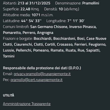
Abitanti:
213 al 31/12/2025
Denominazione:
Pramollini
Superficie:
22,48
Kmq. Densità:
10
(ab/kmq.)
Altitudine media:
1071
m.s.l.m.
Latitudine:
44° 54' 33''
Longitudine:
7° 11' 30'
Comuni limitrofi:
San Germano Chisone, Inverso Pinasca,
Pomaretto, Perrero, Angrogna
Frazioni e borgate:
Bocchiardi, Bocchiardoni, Bosi, Case Nuove
Clotti, Ciaurenchi, Clotti, Cortili, Crosasso, Ferrieri, Feugiorno,
Lussie, Pellenchi, Pomeano, Ramate, Ruata, Rue, Sapiatti,
Tornini
Responsabile della protezione dei dati (D.P.O.)
Email:
privacy.pramollo@ruparpiemonte.it
Pec:
pramollo@cert.ruparpiemonte.it
UTILITÀ
Amministrazione Trasparente