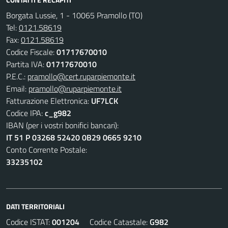
Borgata Lussie, 1 - 10065 Pramollo (TO)
Tel:
0121.58619
Fax:
0121.58619
Codice Fiscale:
01717670010
Partita IVA:
01717670010
P.E.C.:
pramollo@cert.ruparpiemonte.it
Email:
pramollo@ruparpiemonte.it
Fatturazione Elettronica:
UF7LCK
Codice IPA:
c_g982
IBAN (per i vostri bonifici bancari):
IT 51 P 03268 52420 0B29 0665 9210
Conto Corrente Postale:
33235102
DATI TERRITORIALI
Codice ISTAT:
001204
Codice Catastale:
G982