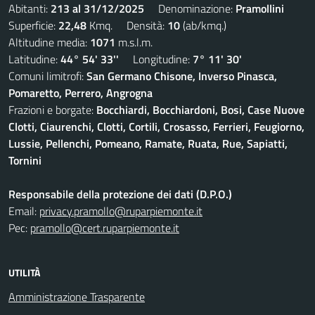
Abitanti:
213 al 31/12/2025
Denominazione:
Pramollini
Superficie:
22,48
Kmq. Densità:
10
(ab/kmq.)
Altitudine media:
1071
m.s.l.m.
Latitudine:
44° 54' 33''
Longitudine:
7° 11' 30'
Comuni limitrofi:
San Germano Chisone, Inverso Pinasca,
Pomaretto, Perrero, Angrogna
Frazioni e borgate:
Bocchiardi, Bocchiardoni, Bosi, Case Nuove
Clotti, Ciaurenchi, Clotti, Cortili, Crosasso, Ferrieri, Feugiorno,
Lussie, Pellenchi, Pomeano, Ramate, Ruata, Rue, Sapiatti,
Tornini
Responsabile della protezione dei dati (D.P.O.)
Email:
privacy.pramollo@ruparpiemonte.it
Pec:
pramollo@cert.ruparpiemonte.it
UTILITÀ
Amministrazione Trasparente