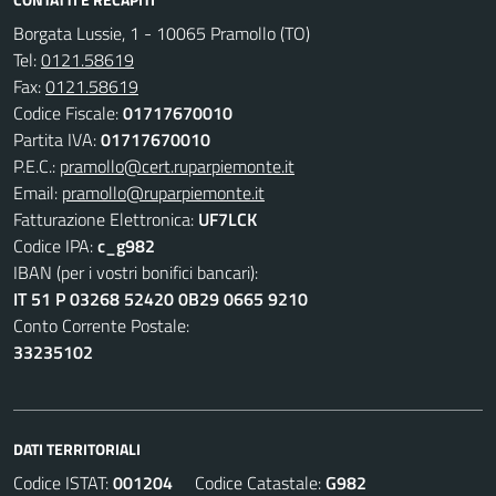
Borgata Lussie, 1 - 10065 Pramollo (TO)
Tel:
0121.58619
Fax:
0121.58619
Codice Fiscale:
01717670010
Partita IVA:
01717670010
P.E.C.:
pramollo@cert.ruparpiemonte.it
Email:
pramollo@ruparpiemonte.it
Fatturazione Elettronica:
UF7LCK
Codice IPA:
c_g982
IBAN (per i vostri bonifici bancari):
IT 51 P 03268 52420 0B29 0665 9210
Conto Corrente Postale:
33235102
DATI TERRITORIALI
Codice ISTAT:
001204
Codice Catastale:
G982