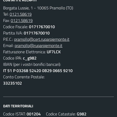
Borgata Lussie, 1 - 10065 Pramollo (TO)
Tel:
0121.58619
Fax:
0121.58619
Codice Fiscale:
01717670010
Partita IVA:
01717670010
P.E.C.:
pramollo@cert.ruparpiemonte.it
Email:
pramollo@ruparpiemonte.it
Fatturazione Elettronica:
UF7LCK
Codice IPA:
c_g982
IBAN (per i vostri bonifici bancari):
IT 51 P 03268 52420 0B29 0665 9210
Conto Corrente Postale:
33235102
DATI TERRITORIALI
Codice ISTAT:
001204
Codice Catastale:
G982