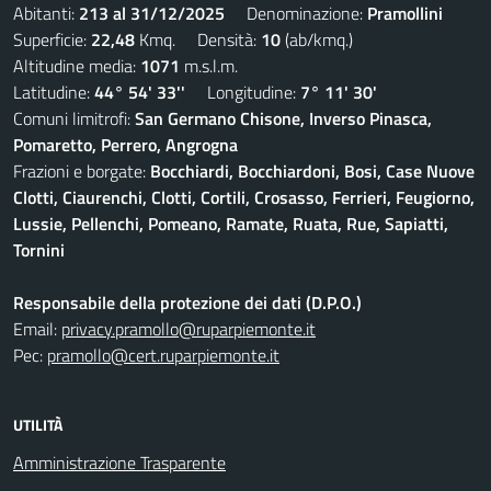
Abitanti:
213 al 31/12/2025
Denominazione:
Pramollini
Superficie:
22,48
Kmq. Densità:
10
(ab/kmq.)
Altitudine media:
1071
m.s.l.m.
Latitudine:
44° 54' 33''
Longitudine:
7° 11' 30'
Comuni limitrofi:
San Germano Chisone, Inverso Pinasca,
Pomaretto, Perrero, Angrogna
Frazioni e borgate:
Bocchiardi, Bocchiardoni, Bosi, Case Nuove
Clotti, Ciaurenchi, Clotti, Cortili, Crosasso, Ferrieri, Feugiorno,
Lussie, Pellenchi, Pomeano, Ramate, Ruata, Rue, Sapiatti,
Tornini
Responsabile della protezione dei dati (D.P.O.)
Email:
privacy.pramollo@ruparpiemonte.it
Pec:
pramollo@cert.ruparpiemonte.it
UTILITÀ
Amministrazione Trasparente