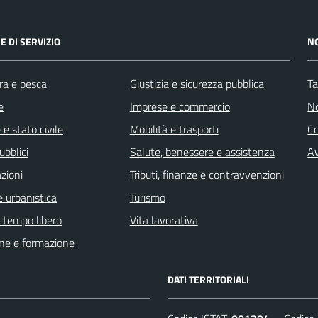
E DI SERVIZIO
N
ra e pesca
Giustizia e sicurezza pubblica
Ta
e
Imprese e commercio
No
e stato civile
Mobilità e trasporti
C
ubblici
Salute, benessere e assistenza
Av
zioni
Tributi, finanze e contravvenzioni
 urbanistica
Turismo
e tempo libero
Vita lavorativa
ne e formazione
DATI TERRITORIALI