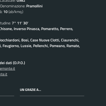
atastale:
G982
nominazione:
Pramollini
à:
10
(ab/kmq.)
udine:
7° 11' 30'
isone, Inverso Pinasca, Pomaretto, Perrero,
Bocchiardoni, Bosi, Case Nuove Clotti, Ciaurenchi,
ieri, Feugiorno, Lussie, Pellenchi, Pomeano, Ramate,
ei dati (D.P.O.)
iemonte.it
te.it
UN GRAZIE A...