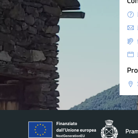
Con
Pro
Pram