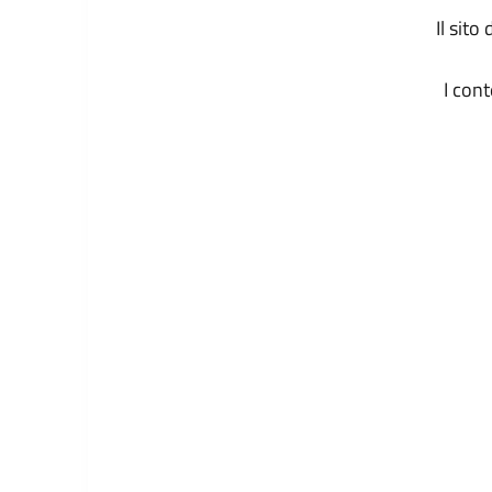
Il sit
I con