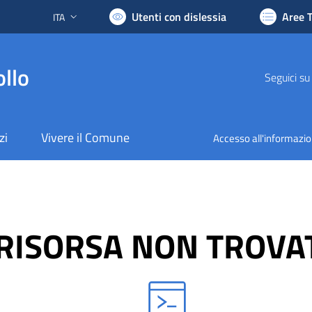
Utenti con dislessia
Aree 
ITA
Lingua attiva:
llo
Seguici su
zi
Vivere il Comune
Accesso all'informazi
RISORSA NON TROVA