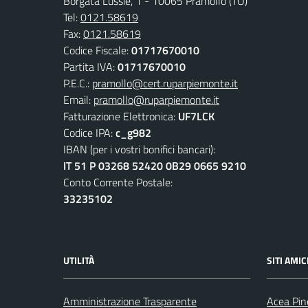
Borgata Lussie, 1 - 10065 Pramollo (TO)
Tel:
0121.58619
Fax:
0121.58619
Codice Fiscale:
01717670010
Partita IVA:
01717670010
P.E.C.:
pramollo@cert.ruparpiemonte.it
Email:
pramollo@ruparpiemonte.it
Fatturazione Elettronica:
UF7LCK
Codice IPA:
c_g982
IBAN (per i vostri bonifici bancari):
IT 51 P 03268 52420 0B29 0665 9210
Conto Corrente Postale:
33235102
UTILITÀ
SITI AMIC
Amministrazione Trasparente
Acea Pin