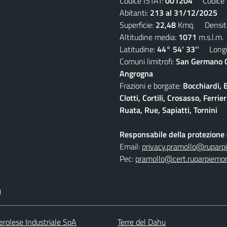
Codice ISTAT:
001204
Codice C
Abitanti:
213 al 31/12/2025
De
Superficie:
22,48
Kmq. Densit
Altitudine media:
1071
m.s.l.m.
Latitudine:
44° 54' 33''
Longit
Comuni limitrofi:
San Germano Ch
Angrogna
Frazioni e borgate:
Bocchiardi, 
Clotti, Cortili, Crosasso, Ferr
Ruata, Rue, Sapiatti, Tornini
Responsabile della protezione d
Email:
privacy.pramollo@ruparp
Pec:
pramollo@cert.ruparpiemon
I
erolese Industriale SpA
Terre del Dahu