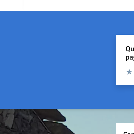
Qu
pa
Valut
Valu