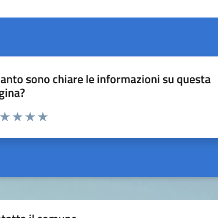
anto sono chiare le informazioni su questa
gina?
a da 1 a 5 stelle la pagina
ta 1 stelle su 5
Valuta 2 stelle su 5
Valuta 3 stelle su 5
Valuta 4 stelle su 5
Valuta 5 stelle su 5