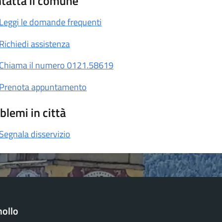
tatta il comune
Leggi le domande frequenti
Richiedi assistenza
Chiama il numero 0121.58619
Prenota appuntamento
blemi in città
Segnala disservizio
ollo